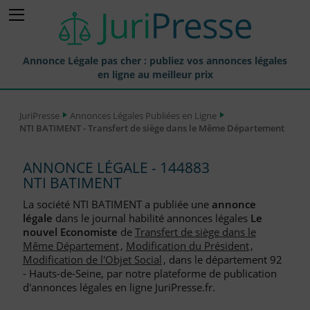
Annonce Légale pas cher : publiez vos annonces légales
en ligne au meilleur prix
Publier une Annonce légale
JuriPresse
Annonces Légales Publiées en Ligne
NTI BATIMENT - Transfert de siège dans le Même Département
Annonces Légales Publiées
Tarif et Prix d'une Annonce Légale
ANNONCE LÉGALE - 144883
NTI BATIMENT
Journaux Habilités (JAL) Annonces Légales
La société NTI BATIMENT a publiée une
annonce
Départements pour la Publication d'Annonces Légales
légale
dans le journal habilité annonces légales
Le
nouvel Economiste
de
Transfert de siège dans le
Liste des Greffes
Même Département
,
Modification du Président
,
Modification de l'Objet Social
, dans le département 92
Liste des CCI
- Hauts-de-Seine, par notre plateforme de publication
d'annonces légales en ligne JuriPresse.fr.
Le Blog pour les Entreprises