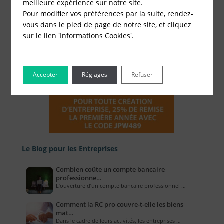
meilleure expérience sur notre site.
Pour modifier vos préférences par la suite, rendez-
vous dans le pied de page de notre site, et cliquez
sur le lien 'Informations Cookies'.
Accepter
Réglages
Refuser
Le Blog pour les Entreprises
Combien coûte un compte bancaire
professionne…
L’ouverture d’un compte bancaire professionnel …
Comment la RC pro couvre-t-elle les biens
mat…
Dans le cadre de leurs activités, les entreprises …