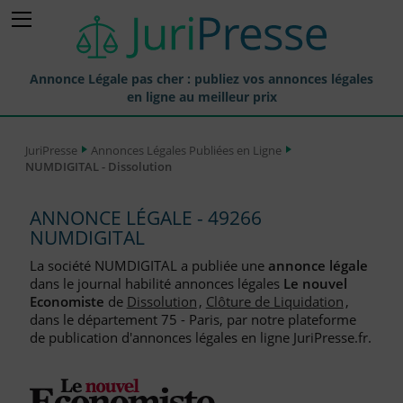
Annonce Légale pas cher : publiez vos annonces légales
en ligne au meilleur prix
Publier une Annonce légale
JuriPresse
Annonces Légales Publiées en Ligne
NUMDIGITAL - Dissolution
Annonces Légales Publiées
Tarif et Prix d'une Annonce Légale
ANNONCE LÉGALE - 49266
NUMDIGITAL
Journaux Habilités (JAL) Annonces Légales
La société NUMDIGITAL a publiée une
annonce légale
Départements pour la Publication d'Annonces Légales
dans le journal habilité annonces légales
Le nouvel
Economiste
de
Dissolution
,
Clôture de Liquidation
,
Liste des Greffes
dans le département 75 - Paris, par notre plateforme
de publication d'annonces légales en ligne JuriPresse.fr.
Liste des CCI
Le Blog pour les Entreprises