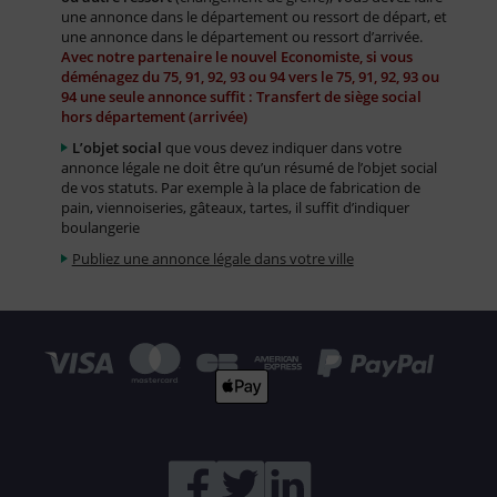
une annonce dans le département ou ressort de départ, et
une annonce dans le département ou ressort d’arrivée.
Avec notre partenaire le nouvel Economiste, si vous
déménagez du 75, 91, 92, 93 ou 94 vers le 75, 91, 92, 93 ou
94 une seule annonce suffit : Transfert de siège social
hors département (arrivée)
L’objet social
que vous devez indiquer dans votre
annonce légale ne doit être qu’un résumé de l’objet social
de vos statuts. Par exemple à la place de fabrication de
pain, viennoiseries, gâteaux, tartes, il suffit d’indiquer
boulangerie
Publiez une annonce légale dans votre ville