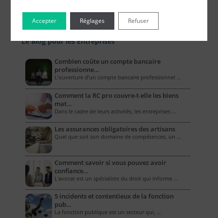
Accepter
Réglages
Refuser
Le Blog pour les Entreprises
Combien coûte un compte bancaire
professionne…
L’ouverture d’un compte bancaire professionnel …
Comment la RC pro couvre-t-elle les biens
mat…
Dans le cadre de leurs activités, les entreprises …
Les assurances obligatoires des artisans
Quel que soit son domaine de compétences, un …
Comment savoir si vous pouvez avoir
confiance…
L'avocat est un spécialiste du droit qui informe …
5 incidents et contentieux de la fonction
pub…
La fonction publique est un secteur qui, …