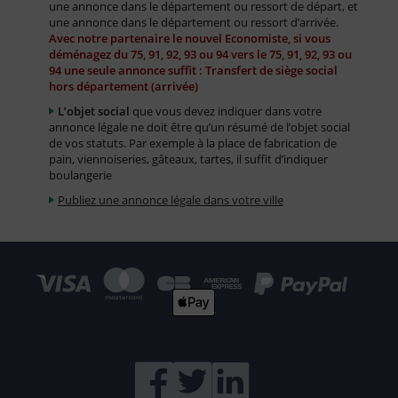
une annonce dans le département ou ressort de départ, et
une annonce dans le département ou ressort d’arrivée.
Avec notre partenaire le nouvel Economiste, si vous
déménagez du 75, 91, 92, 93 ou 94 vers le 75, 91, 92, 93 ou
94 une seule annonce suffit : Transfert de siège social
hors département (arrivée)
L’objet social
que vous devez indiquer dans votre
annonce légale ne doit être qu’un résumé de l’objet social
de vos statuts. Par exemple à la place de fabrication de
pain, viennoiseries, gâteaux, tartes, il suffit d’indiquer
boulangerie
Publiez une annonce légale dans votre ville