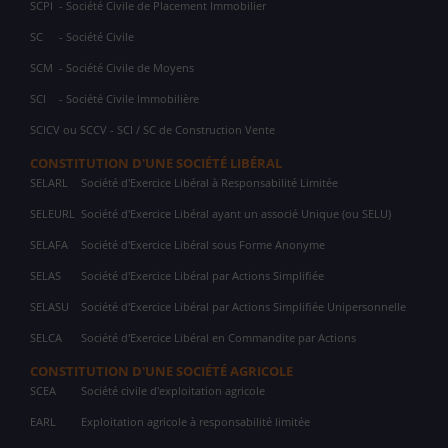
SCPI
- Société Civile de Placement Immobilier
SC
- Société Civile
SCM
- Société Civile de Moyens
SCI
- Société Civile Immobilière
SCICV ou SCCV - SCI / SC de Construction Vente
CONSTITUTION D'UNE SOCIÉTÉ LIBÉRAL
SELARL
Société d'Exercice Libéral à Responsabilité Limitée
SELEURL
Société d'Exercice Libéral ayant un associé Unique (ou SELU)
SELAFA
Société d'Exercice Libéral sous Forme Anonyme
SELAS
Société d'Exercice Libéral par Actions Simplifiée
SELASU
Société d'Exercice Libéral par Actions Simplifiée Unipersonnelle
SELCA
Société d'Exercice Libéral en Commandite par Actions
CONSTITUTION D'UNE SOCIÉTÉ AGRICOLE
SCEA
Société civile d'exploitation agricole
EARL
Exploitation agricole à responsabilité limitée