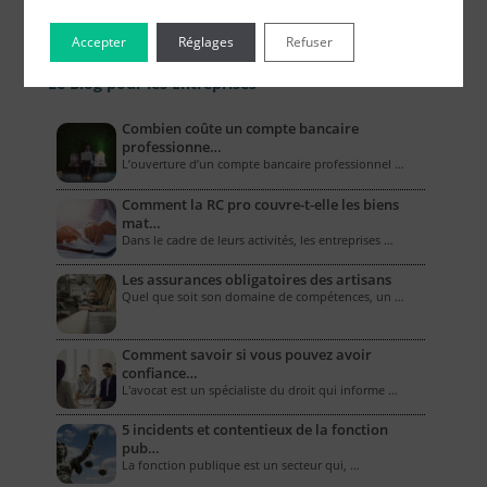
Accepter
Réglages
Refuser
Le Blog pour les Entreprises
Combien coûte un compte bancaire
professionne…
L’ouverture d’un compte bancaire professionnel …
Comment la RC pro couvre-t-elle les biens
mat…
Dans le cadre de leurs activités, les entreprises …
Les assurances obligatoires des artisans
Quel que soit son domaine de compétences, un …
Comment savoir si vous pouvez avoir
confiance…
L'avocat est un spécialiste du droit qui informe …
5 incidents et contentieux de la fonction
pub…
La fonction publique est un secteur qui, …