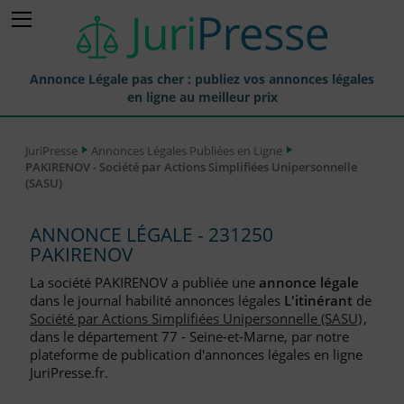
Annonce Légale pas cher : publiez vos annonces légales
en ligne au meilleur prix
Publier une Annonce légale
JuriPresse
Annonces Légales Publiées en Ligne
PAKIRENOV - Société par Actions Simplifiées Unipersonnelle
Annonces Légales Publiées
(SASU)
Tarif et Prix d'une Annonce Légale
ANNONCE LÉGALE - 231250
Journaux Habilités (JAL) Annonces Légales
PAKIRENOV
Départements pour la Publication d'Annonces Légales
La société PAKIRENOV a publiée une
annonce légale
dans le journal habilité annonces légales
L'itinérant
de
Liste des Greffes
Société par Actions Simplifiées Unipersonnelle (SASU)
,
dans le département 77 - Seine-et-Marne, par notre
Liste des CCI
plateforme de publication d'annonces légales en ligne
JuriPresse.fr.
Le Blog pour les Entreprises