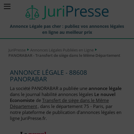
Annonce Légale pas cher : publiez vos annonces légales
en ligne au meilleur prix
Publier une Annonce légale
JuriPresse
Annonces Légales Publiées en Ligne
PANORABAR - Transfert de siège dans le Même Département
Annonces Légales Publiées
Tarif et Prix d'une Annonce Légale
ANNONCE LÉGALE - 88608
PANORABAR
Journaux Habilités (JAL) Annonces Légales
La société PANORABAR a publiée une
annonce légale
Départements pour la Publication d'Annonces Légales
dans le journal habilité annonces légales
Le nouvel
Economiste
de
Transfert de siège dans le Même
Liste des Greffes
Département
, dans le département 75 - Paris, par
notre plateforme de publication d'annonces légales en
Liste des CCI
ligne JuriPresse.fr.
Le Blog pour les Entreprises