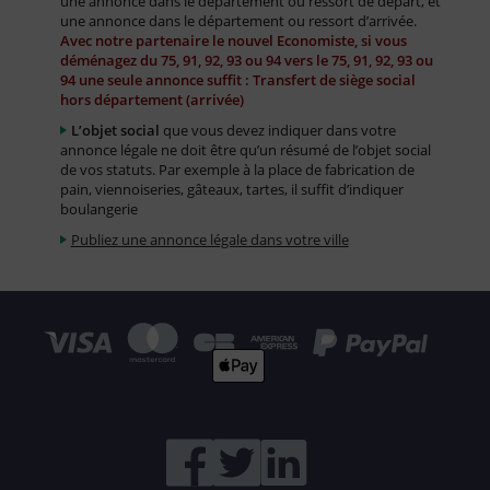
une annonce dans le département ou ressort de départ, et
une annonce dans le département ou ressort d’arrivée.
Avec notre partenaire le nouvel Economiste, si vous
déménagez du 75, 91, 92, 93 ou 94 vers le 75, 91, 92, 93 ou
94 une seule annonce suffit : Transfert de siège social
hors département (arrivée)
L’objet social
que vous devez indiquer dans votre
annonce légale ne doit être qu’un résumé de l’objet social
de vos statuts. Par exemple à la place de fabrication de
pain, viennoiseries, gâteaux, tartes, il suffit d’indiquer
boulangerie
Publiez une annonce légale dans votre ville