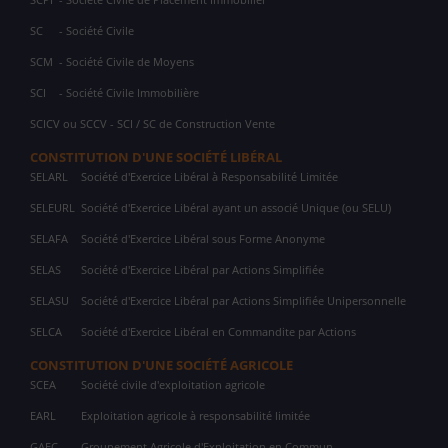
SC
- Société Civile
SCM
- Société Civile de Moyens
SCI
- Société Civile Immobilière
SCICV ou SCCV - SCI / SC de Construction Vente
CONSTITUTION D'UNE SOCIÉTÉ LIBÉRAL
SELARL
Société d'Exercice Libéral à Responsabilité Limitée
SELEURL
Société d'Exercice Libéral ayant un associé Unique (ou SELU)
SELAFA
Société d'Exercice Libéral sous Forme Anonyme
SELAS
Société d'Exercice Libéral par Actions Simplifiée
SELASU
Société d'Exercice Libéral par Actions Simplifiée Unipersonnelle
SELCA
Société d'Exercice Libéral en Commandite par Actions
CONSTITUTION D'UNE SOCIÉTÉ AGRICOLE
SCEA
Société civile d'exploitation agricole
EARL
Exploitation agricole à responsabilité limitée
GAEC
Groupement Agricole d'Exploitation en Commun