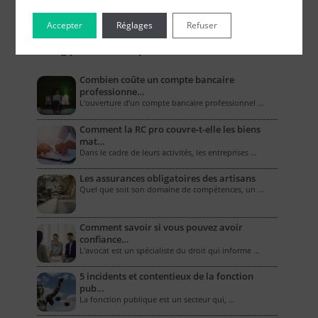
Accepter
Réglages
Refuser
Le Blog pour les Entreprises
Combien coûte un compte bancaire
professionne…
L’ouverture d’un compte bancaire professionnel …
Comment la RC pro couvre-t-elle les biens
mat…
Dans le cadre de leurs activités, les entreprises …
Les assurances obligatoires des artisans
Quel que soit son domaine de compétences, un …
Comment savoir si vous pouvez avoir
confiance…
L'avocat est un spécialiste du droit qui informe …
5 incidents et contentieux de la fonction
pub…
La fonction publique est un secteur qui, …