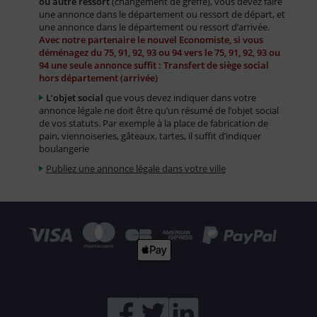
ou autre ressort
(changement de greffe), vous devez faire
une annonce dans le département ou ressort de départ, et
une annonce dans le département ou ressort d’arrivée.
Avec notre partenaire le nouvel Economiste, si vous
déménagez du 75, 91, 92, 93 ou 94 vers le 75, 91, 92, 93 ou
94 une seule annonce suffit : Transfert de siège social
hors département (arrivée)
L’objet social
que vous devez indiquer dans votre
annonce légale ne doit être qu’un résumé de l’objet social
de vos statuts. Par exemple à la place de fabrication de
pain, viennoiseries, gâteaux, tartes, il suffit d’indiquer
boulangerie
Publiez une annonce légale dans votre ville