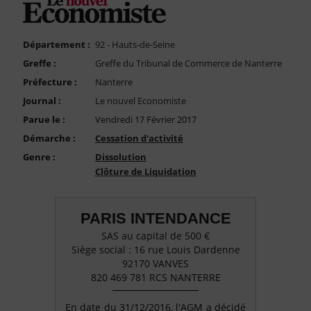
FAQ
Nous Contacter
Département :
92 - Hauts-de-Seine
Compte PRO
Greffe :
Greffe du Tribunal de Commerce de Nanterre
Préfecture :
Nanterre
Journal :
Le nouvel Economiste
Parue le :
Vendredi 17 Février 2017
Démarche :
Cessation d'activité
Genre :
Dissolution
Clôture de Liquidation
PARIS INTENDANCE
SAS au capital de 500 €
Siège social : 16 rue Louis Dardenne
92170 VANVES
820 469 781 RCS NANTERRE
En date du 31/12/2016, l'AGM a décidé