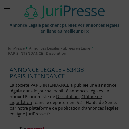
Annonce Légale pas cher : publiez vos annonces légales
en ligne au meilleur prix
Publier une Annonce légale
JuriPresse
Annonces Légales Publiées en Ligne
PARIS INTENDANCE - Dissolution
Annonces Légales Publiées
Tarif et Prix d'une Annonce Légale
ANNONCE LÉGALE - 53438
PARIS INTENDANCE
Journaux Habilités (JAL) Annonces Légales
La société PARIS INTENDANCE a publiée une
annonce
Départements pour la Publication d'Annonces Légales
légale
dans le journal habilité annonces légales
Le
nouvel Economiste
de
Dissolution
,
Clôture de
Liste des Greffes
Liquidation
, dans le département 92 - Hauts-de-Seine,
par notre plateforme de publication d'annonces légales
Liste des CCI
en ligne JuriPresse.fr.
Le Blog pour les Entreprises