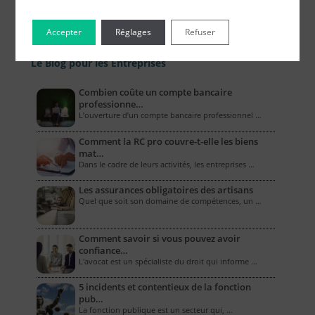
Accepter
Réglages
Refuser
Le Blog pour les Entreprises
Combien coûte un compte bancaire
professionne…
L’ouverture d’un compte bancaire professionnel …
Comment la RC pro couvre-t-elle les biens
mat…
Dans le cadre de leurs activités, les entreprises …
Les assurances obligatoires des artisans
Quel que soit son domaine de compétences, un …
Comment savoir si vous pouvez avoir
confiance…
L'avocat est un spécialiste du droit qui informe …
5 incidents et contentieux de la fonction
pub…
La fonction publique est un secteur qui, …