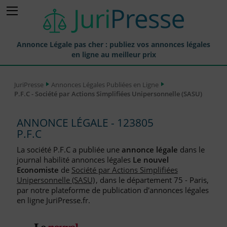
Annonce Légale pas cher : publiez vos annonces légales
en ligne au meilleur prix
Publier une Annonce légale
JuriPresse
Annonces Légales Publiées en Ligne
P.F.C - Société par Actions Simplifiées Unipersonnelle (SASU)
Annonces Légales Publiées
Tarif et Prix d'une Annonce Légale
ANNONCE LÉGALE - 123805
P.F.C
Journaux Habilités (JAL) Annonces Légales
La société P.F.C a publiée une
annonce légale
dans le
Départements pour la Publication d'Annonces Légales
journal habilité annonces légales
Le nouvel
Economiste
de
Société par Actions Simplifiées
Liste des Greffes
Unipersonnelle (SASU)
, dans le département 75 - Paris,
par notre plateforme de publication d'annonces légales
Liste des CCI
en ligne JuriPresse.fr.
Le Blog pour les Entreprises