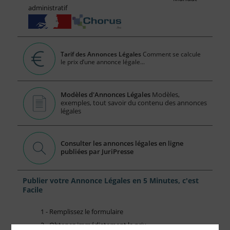
administratif
Tarif des Annonces Légales
Comment se calcule
le prix d’une annonce légale...
Modèles d'Annonces Légales
Modèles,
exemples, tout savoir du contenu des annonces
légales
Consulter les annonces légales en ligne
publiées par JuriPresse
Publier votre Annonce Légales en 5 Minutes, c'est
Facile
1 - Remplissez le formulaire
2 - Obtenez immédiatement le prix