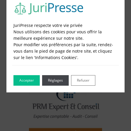
3 - Réglez et recevez par mail votre attestation
Choisissez votre formulaire :
JuriPresse respecte votre vie privée
Constitution de société
Nous utilisons des cookies pour vous offrir la
Modification de société
meilleure expérience sur notre site.
Fonds de Commerce
Pour modifier vos préférences par la suite, rendez-
Cessation d'activité
vous dans le pied de page de notre site, et cliquez
sur le lien 'Informations Cookies'.
Accepter
Réglages
Refuser