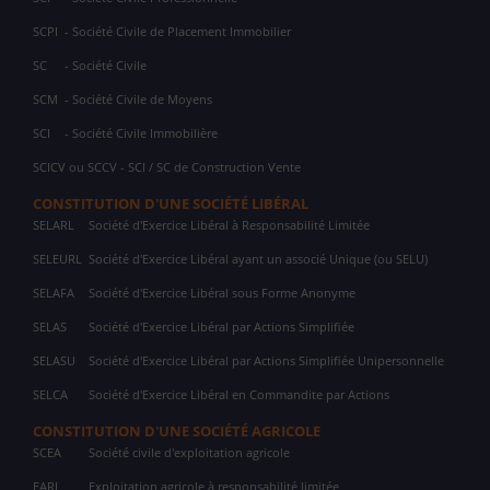
SCPI
- Société Civile de Placement Immobilier
SC
- Société Civile
SCM
- Société Civile de Moyens
SCI
- Société Civile Immobilière
SCICV ou SCCV - SCI / SC de Construction Vente
CONSTITUTION D'UNE SOCIÉTÉ LIBÉRAL
SELARL
Société d'Exercice Libéral à Responsabilité Limitée
SELEURL
Société d'Exercice Libéral ayant un associé Unique (ou SELU)
SELAFA
Société d'Exercice Libéral sous Forme Anonyme
SELAS
Société d'Exercice Libéral par Actions Simplifiée
SELASU
Société d'Exercice Libéral par Actions Simplifiée Unipersonnelle
SELCA
Société d'Exercice Libéral en Commandite par Actions
CONSTITUTION D'UNE SOCIÉTÉ AGRICOLE
SCEA
Société civile d'exploitation agricole
EARL
Exploitation agricole à responsabilité limitée