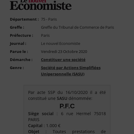
FAQ
Nous Contacter
Département :
75 - Paris
Compte PRO
Greffe :
Greffe du Tribunal de Commerce de Paris
Préfecture :
Paris
Journal :
Le nouvel Economiste
Parue le :
Vendredi 23 Octobre 2020
Démarche :
Constituer une société
Genre :
Société par Actions Simplifiées
Unipersonnelle (SASU)
Par acte SSP du 16/10/2020 il a été
constitué une
SASU
dénommée:
P.F.C
Siège social
: 6 rue Hermel 75018
PARIS
Capital
: 1.000 €
Objet
: Toutes prestations de