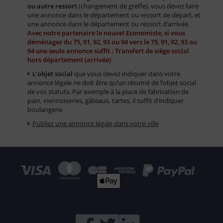
ou autre ressort
(changement de greffe), vous devez faire
une annonce dans le département ou ressort de départ, et
une annonce dans le département ou ressort d’arrivée.
Avec notre partenaire le nouvel Economiste, si vous
déménagez du 75, 91, 92, 93 ou 94 vers le 75, 91, 92, 93 ou
94 une seule annonce suffit : Transfert de siège social
hors département (arrivée)
L’objet social
que vous devez indiquer dans votre
annonce légale ne doit être qu’un résumé de l’objet social
de vos statuts. Par exemple à la place de fabrication de
pain, viennoiseries, gâteaux, tartes, il suffit d’indiquer
boulangerie
Publiez une annonce légale dans votre ville