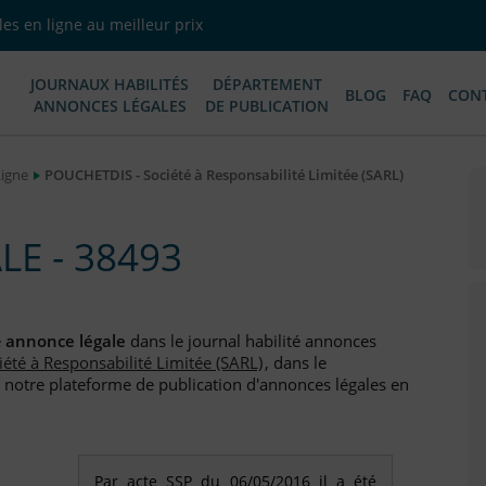
es en ligne au meilleur prix
JOURNAUX HABILITÉS
DÉPARTEMENT
BLOG
FAQ
CON
ANNONCES LÉGALES
DE PUBLICATION
Ligne
POUCHETDIS - Société à Responsabilité Limitée (SARL)
E - 38493
e
annonce légale
dans le journal habilité annonces
iété à Responsabilité Limitée (SARL)
, dans le
 notre plateforme de publication d'annonces légales en
Par acte SSP du 06/05/2016 il a été