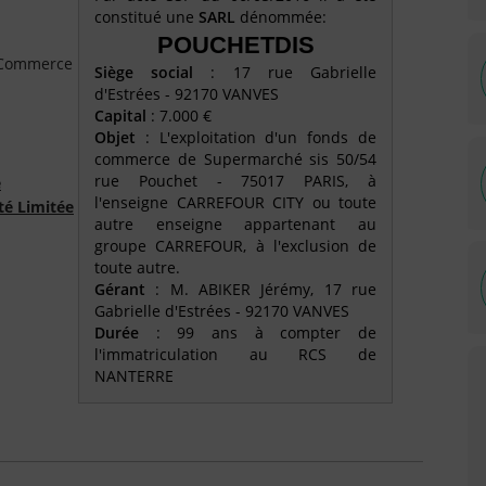
constitué une
SARL
dénommée:
POUCHETDIS
e Commerce
Siège social
: 17 rue Gabrielle
d'Estrées - 92170 VANVES
Capital
: 7.000 €
Objet
: L'exploitation d'un fonds de
commerce de Supermarché sis 50/54
rue Pouchet - 75017 PARIS, à
é
l'enseigne CARREFOUR CITY ou toute
té Limitée
autre enseigne appartenant au
groupe CARREFOUR, à l'exclusion de
toute autre.
Gérant
: M. ABIKER Jérémy, 17 rue
Gabrielle d'Estrées - 92170 VANVES
Durée
: 99 ans à compter de
l'immatriculation au RCS de
NANTERRE