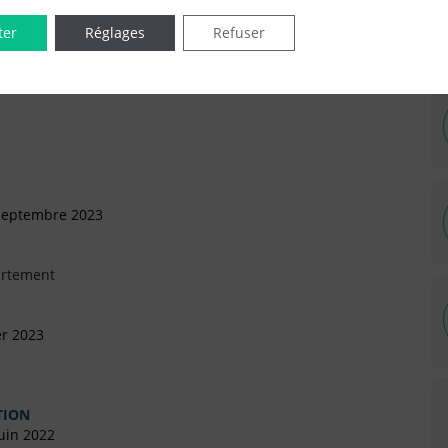
ter
Réglages
Refuser
IÉES EN LIGNE DANS LE DÉPARTEMENT DU 92 -
 Septembre 2023
artement
er 2023
TION
uin 2022