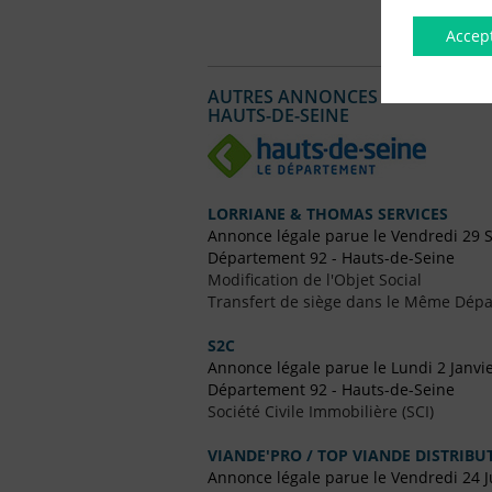
Accep
AUTRES ANNONCES LÉGALES PUBL
HAUTS-DE-SEINE
LORRIANE & THOMAS SERVICES
Annonce légale parue le Vendredi 29
Département 92 - Hauts-de-Seine
Modification de l'Objet Social
Transfert de siège dans le Même Dép
S2C
Annonce légale parue le Lundi 2 Janvi
Département 92 - Hauts-de-Seine
Société Civile Immobilière (SCI)
VIANDE'PRO / TOP VIANDE DISTRIBU
Annonce légale parue le Vendredi 24 J