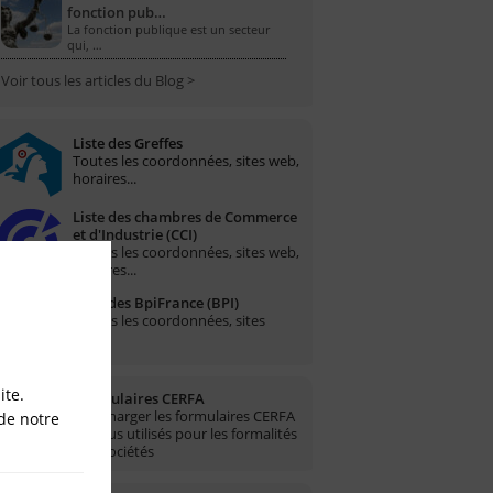
fonction pub…
La fonction publique est un secteur
qui, …
Voir tous les articles du Blog >
Liste des Greffes
Toutes les coordonnées, sites web,
horaires...
Liste des chambres de Commerce
et d'Industrie (CCI)
Toutes les coordonnées, sites web,
horaires...
Liste des BpiFrance (BPI)
Toutes les coordonnées, sites
web...
ite.
Formulaires CERFA
Télécharger les formulaires CERFA
de notre
les plus utilisés pour les formalités
des sociétés