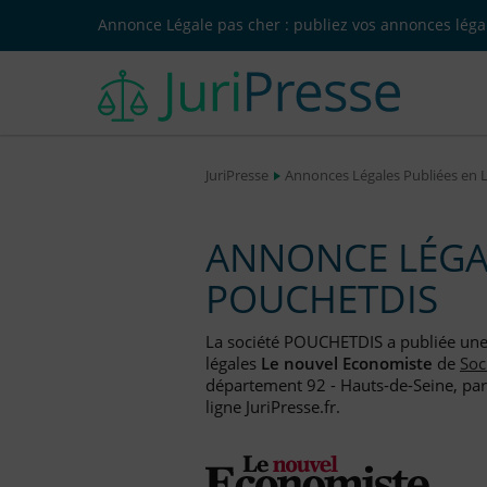
Annonce Légale pas cher : publiez vos annonces légal
JuriPresse
Annonces Légales Publiées en 
ANNONCE LÉGAL
POUCHETDIS
La société POUCHETDIS a publiée un
légales
Le nouvel Economiste
de
Soc
département 92 - Hauts-de-Seine, par
ligne JuriPresse.fr.