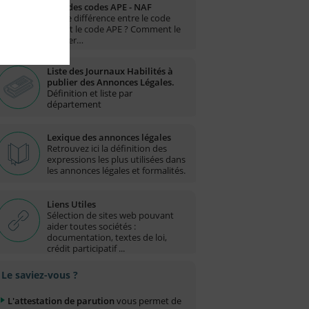
Liste des codes APE - NAF
Quelle différence entre le code
NAF et le code APE ? Comment le
trouver…
Liste des Journaux Habilités à
publier des Annonces Légales.
Définition et liste par
département
Lexique des annonces légales
Retrouvez ici la définition des
expressions les plus utilisées dans
les annonces légales et formalités.
Liens Utiles
Sélection de sites web pouvant
aider toutes sociétés :
documentation, textes de loi,
crédit participatif ...
Le saviez-vous ?
L'attestation de parution
vous permet de