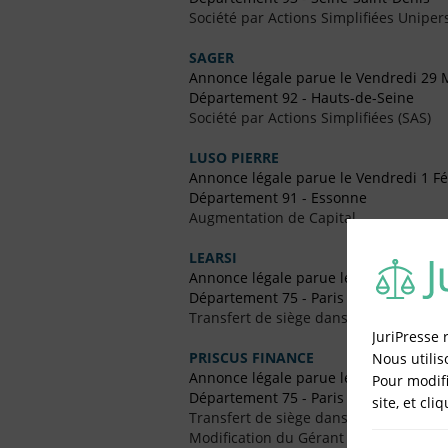
Société par Actions Simplifiées Uniper
SAGER
Annonce légale parue le Vendredi 29 
Département 92 - Hauts-de-Seine
Société par Actions Simplifiées (SAS)
LUSO PIERRE
Annonce légale parue le Vendredi 1 Fé
Département 91 - Essonne
Augmentation de Capital
LEARSI
Annonce légale parue le Vendredi 11
Département 75 - Paris
Transfert de siège dans le Même Dép
JuriPresse 
PRISCUS FINANCE
Nous utilis
Annonce légale parue le Vendredi 8 Av
Pour modifi
Département 75 - Paris
site, et cli
Transfert de siège dans le Même Dép
Modification du Gérant / Co-Gérant