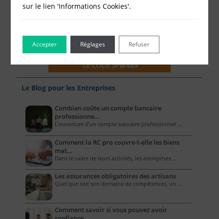
sur le lien 'Informations Cookies'.
Accepter
Réglages
Refuser
Le Blog pour les Entreprises
Combien coûte un compte bancaire
professionne…
L’ouverture d’un compte bancaire professionnel …
Comment la RC pro couvre-t-elle les biens
mat…
Dans le cadre de leurs activités, les entreprises …
Les assurances obligatoires des artisans
Quel que soit son domaine de compétences, un …
Comment savoir si vous pouvez avoir
confiance…