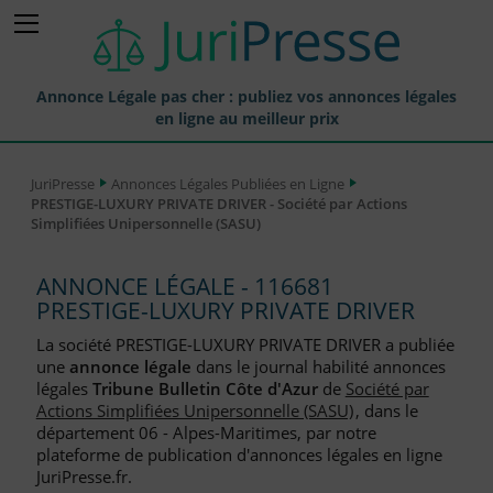
Annonce Légale pas cher : publiez vos annonces légales
en ligne au meilleur prix
Publier une Annonce légale
JuriPresse
Annonces Légales Publiées en Ligne
PRESTIGE-LUXURY PRIVATE DRIVER - Société par Actions
Annonces Légales Publiées
Simplifiées Unipersonnelle (SASU)
Tarif et Prix d'une Annonce Légale
ANNONCE LÉGALE - 116681
Journaux Habilités (JAL) Annonces Légales
PRESTIGE-LUXURY PRIVATE DRIVER
Départements pour la Publication d'Annonces Légales
La société PRESTIGE-LUXURY PRIVATE DRIVER a publiée
une
annonce légale
dans le journal habilité annonces
Liste des Greffes
légales
Tribune Bulletin Côte d'Azur
de
Société par
Actions Simplifiées Unipersonnelle (SASU)
, dans le
Liste des CCI
département 06 - Alpes-Maritimes, par notre
plateforme de publication d'annonces légales en ligne
Le Blog pour les Entreprises
JuriPresse.fr.