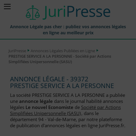
Annonce Légale pas cher : publiez vos annonces légales
en ligne au meilleur prix
Publier une Annonce légale
JuriPresse
Annonces Légales Publiées en Ligne
PRESTIGE SERVICE A LA PERSONNE - Société par Actions
Annonces Légales Publiées
Simplifiées Unipersonnelle (SASU)
Tarif et Prix d'une Annonce Légale
ANNONCE LÉGALE - 39372
Journaux Habilités (JAL) Annonces Légales
PRESTIGE SERVICE A LA PERSONNE
Départements pour la Publication d'Annonces Légales
La société PRESTIGE SERVICE A LA PERSONNE a publiée
une
annonce légale
dans le journal habilité annonces
Liste des Greffes
légales
Le nouvel Economiste
de
Société par Actions
Simplifiées Unipersonnelle (SASU)
, dans le
Liste des CCI
département 94 - Val-de-Marne, par notre plateforme
de publication d'annonces légales en ligne JuriPresse.fr.
Le Blog pour les Entreprises