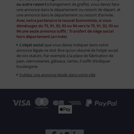
ou autre ressort
(changement de greffe), vous devez faire
une annonce dans le département ou ressort de départ, et
une annonce dans le département ou ressort d’arrivée.
Avec notre partenaire le nouvel Economiste, si vous
déménagez du 75, 91, 92, 93 ou 94 vers le 75, 91, 92, 93 ou
94 une seule annonce suffit : Transfert de siège social
hors département (arrivée)
L’objet social
que vous devez indiquer dans votre
annonce légale ne doit être qu’un résumé de l’objet social
de vos statuts. Par exemple à la place de fabrication de
pain, viennoiseries, gâteaux, tartes, il suffit d’indiquer
boulangerie
Publiez une annonce légale dans votre ville