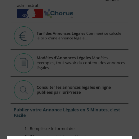
administratif
Tarif des Annonces Légales
Comment se calcule
le prix d’une annonce légale...
Modèles d'Annonces Légales
Modèles,
exemples, tout savoir du contenu des annonces
légales
Consulter les annonces légales en ligne
publiées par JuriPresse
Publier votre Annonce Légales en 5 Minutes, c'est
Facile
1 - Remplissez le formulaire
2 - Obtenez immédiatement le prix