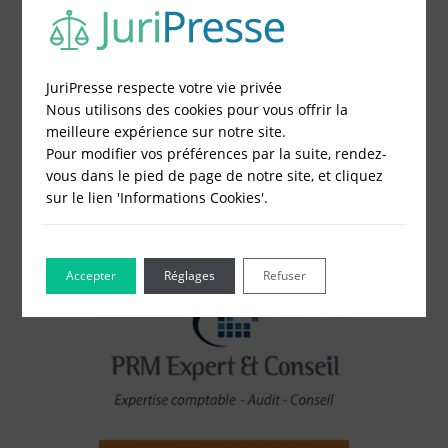
3 - Réglez et recevez par mail votre attestation
Choisissez votre formulaire :
JuriPresse respecte votre vie privée
Constitution de société
Nous utilisons des cookies pour vous offrir la
Modification de société
meilleure expérience sur notre site.
Fonds de Commerce
Pour modifier vos préférences par la suite, rendez-
Cessation d'activité
vous dans le pied de page de notre site, et cliquez
sur le lien 'Informations Cookies'.
Accepter
Réglages
Refuser