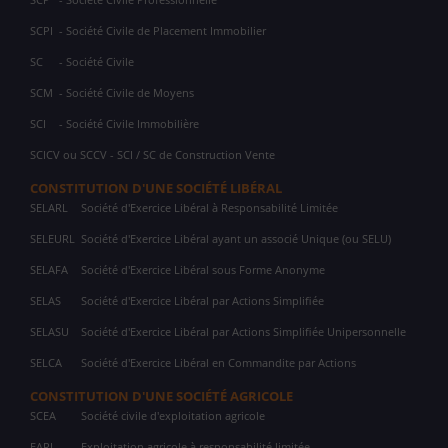
SCPI
- Société Civile de Placement Immobilier
SC
- Société Civile
SCM
- Société Civile de Moyens
SCI
- Société Civile Immobilière
SCICV ou SCCV - SCI / SC de Construction Vente
CONSTITUTION D'UNE SOCIÉTÉ LIBÉRAL
SELARL
Société d'Exercice Libéral à Responsabilité Limitée
SELEURL
Société d'Exercice Libéral ayant un associé Unique (ou SELU)
SELAFA
Société d'Exercice Libéral sous Forme Anonyme
SELAS
Société d'Exercice Libéral par Actions Simplifiée
SELASU
Société d'Exercice Libéral par Actions Simplifiée Unipersonnelle
SELCA
Société d'Exercice Libéral en Commandite par Actions
CONSTITUTION D'UNE SOCIÉTÉ AGRICOLE
SCEA
Société civile d'exploitation agricole
EARL
Exploitation agricole à responsabilité limitée