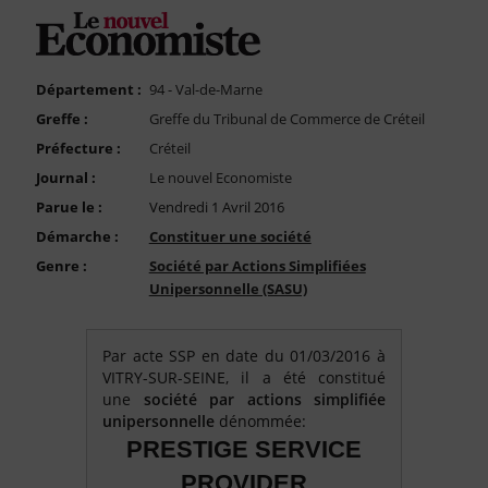
FAQ
Nous Contacter
Compte PRO
Département :
94 - Val-de-Marne
Greffe :
Greffe du Tribunal de Commerce de Créteil
Préfecture :
Créteil
Journal :
Le nouvel Economiste
Parue le :
Vendredi 1 Avril 2016
Démarche :
Constituer une société
Genre :
Société par Actions Simplifiées
Unipersonnelle (SASU)
Par acte SSP en date du 01/03/2016 à
VITRY-SUR-SEINE, il a été constitué
une
société par actions simplifiée
unipersonnelle
dénommée:
PRESTIGE SERVICE
PROVIDER