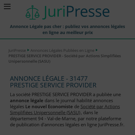
Annonce Légale pas cher : publiez vos annonces légales
en ligne au meilleur prix
Publier une Annonce légale
JuriPresse
Annonces Légales Publiées en Ligne
PRESTIGE SERVICE PROVIDER - Société par Actions Simplifiées
Annonces Légales Publiées
Unipersonnelle (SASU)
Tarif et Prix d'une Annonce Légale
ANNONCE LÉGALE - 31477
Journaux Habilités (JAL) Annonces Légales
PRESTIGE SERVICE PROVIDER
Départements pour la Publication d'Annonces Légales
La société PRESTIGE SERVICE PROVIDER a publiée une
annonce légale
dans le journal habilité annonces
Liste des Greffes
légales
Le nouvel Economiste
de
Société par Actions
Simplifiées Unipersonnelle (SASU)
, dans le
Liste des CCI
département 94 - Val-de-Marne, par notre plateforme
de publication d'annonces légales en ligne JuriPresse.fr.
Le Blog pour les Entreprises