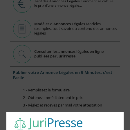
Tarif des Annonces Légales
Comment se calcule
le prix d’une annonce légale...
Modèles d'Annonces Légales
Modèles,
exemples, tout savoir du contenu des annonces
légales
Consulter les annonces légales en ligne
publiées par JuriPresse
Publier votre Annonce Légales en 5 Minutes, c'est
Facile
1 - Remplissez le formulaire
2 - Obtenez immédiatement le prix
3 - Réglez et recevez par mail votre attestation
Choisissez votre formulaire :
Constitution de société