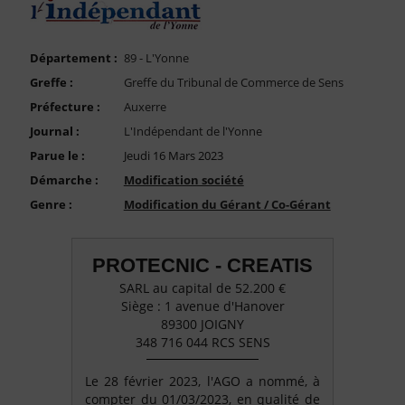
FAQ
Nous Contacter
Département :
89 - L'Yonne
Compte PRO
Greffe :
Greffe du Tribunal de Commerce de Sens
Préfecture :
Auxerre
Journal :
L'Indépendant de l'Yonne
Parue le :
Jeudi 16 Mars 2023
Démarche :
Modification société
Genre :
Modification du Gérant / Co-Gérant
PROTECNIC - CREATIS
SARL au capital de 52.200 €
Siège : 1 avenue d'Hanover
89300 JOIGNY
348 716 044 RCS SENS
Le 28 février 2023, l'AGO a nommé, à
compter du 01/03/2023, en qualité de