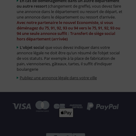
En cas de déménagement dans un autre département
ou autre ressort
(changement de greffe), vous devez faire
une annonce dans le département ou ressort de départ, et
une annonce dans le département ou ressort d’arrivée.
Avec notre partenaire le nouvel Economiste, si vous
déménagez du 75, 91, 92, 93 ou 94 vers le 75, 91, 92, 93 ou
94 une seule annonce suffit : Transfert de siège social
hors département (arrivée)
L’objet social
que vous devez indiquer dans votre
annonce légale ne doit être qu’un résumé de l’objet social
de vos statuts. Par exemple à la place de fabrication de
pain, viennoiseries, gâteaux, tartes, il suffit d’indiquer
boulangerie
Publiez une annonce légale dans votre ville