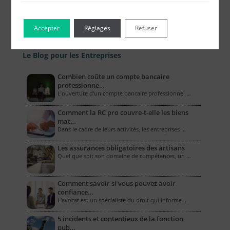
Accepter
Réglages
Refuser
Le Blog pour les Entreprises
Combien coûte un compte bancaire
professionne…
L’ouverture d’un compte bancaire professionnel …
Comment la RC pro couvre-t-elle les biens
mat…
Dans le cadre de leurs activités, les entreprises …
Les assurances obligatoires des artisans
Quel que soit son domaine de compétences, un …
Comment savoir si vous pouvez avoir
confiance…
L'avocat est un spécialiste du droit qui informe …
5 incidents et contentieux de la fonction
pub…