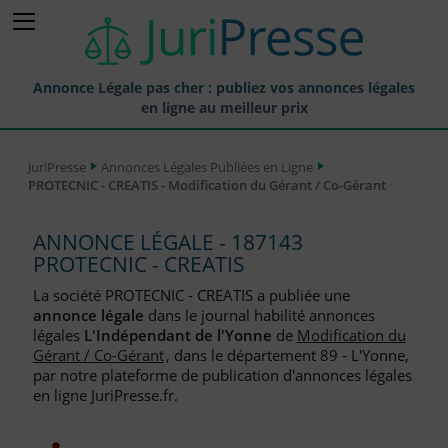
Annonce Légale pas cher : publiez vos annonces légales
en ligne au meilleur prix
Publier une Annonce légale
JuriPresse
Annonces Légales Publiées en Ligne
PROTECNIC - CREATIS - Modification du Gérant / Co-Gérant
Annonces Légales Publiées
Tarif et Prix d'une Annonce Légale
ANNONCE LÉGALE - 187143
PROTECNIC - CREATIS
Journaux Habilités (JAL) Annonces Légales
La société PROTECNIC - CREATIS a publiée une
Départements pour la Publication d'Annonces Légales
annonce légale
dans le journal habilité annonces
légales
L'Indépendant de l'Yonne
de
Modification du
Liste des Greffes
Gérant / Co-Gérant
, dans le département 89 - L'Yonne,
par notre plateforme de publication d'annonces légales
Liste des CCI
en ligne JuriPresse.fr.
Le Blog pour les Entreprises