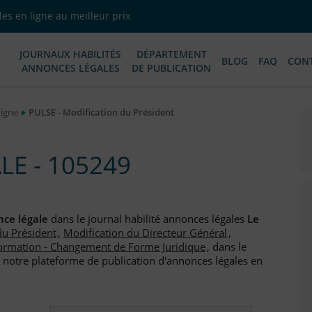
es en ligne au meilleur prix
JOURNAUX HABILITÉS
DÉPARTEMENT
BLOG
FAQ
CON
ANNONCES LÉGALES
DE PUBLICATION
Ligne
PULSE - Modification du Président
E - 105249
ce légale
dans le journal habilité annonces légales
Le
du Président
,
Modification du Directeur Général
,
ormation - Changement de Forme Juridique
, dans le
 notre plateforme de publication d'annonces légales en