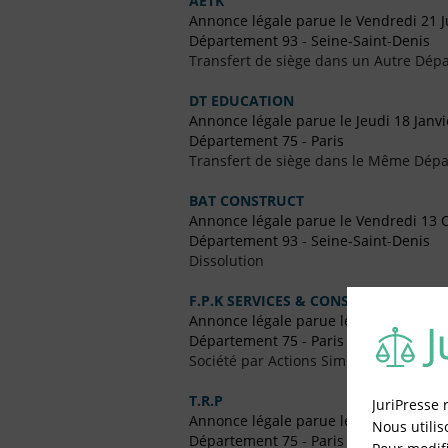
AETK
Annonce légale parue le Vendredi 21 J
Département 93 - Seine-Saint-Denis
Transfert de siège dans un Autre Dépa
DT EDUCATION
Annonce légale parue le Jeudi 18 Janv
Département 75 - Paris
Transfert de siège dans le Même Dép
BAT CONSTRUCT
Annonce légale parue le Vendredi 13 
Département 93 - Seine-Saint-Denis
Dissolution
F.P.K SERVICES & CONSULTING
Annonce légale parue le Samedi 10 S
Département 75 - Paris
Société par Actions Simplifiées Uniper
T.R.P
JuriPresse 
Annonce légale parue le Vendredi 24
Nous utilis
Département 75 - Paris