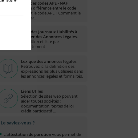
de notre
Liste des codes APE - NAF
Quelle différence entre le code
NAF et le code APE ? Comment le
trouver…
Liste des Journaux Habilités à
publier des Annonces Légales.
Définition et liste par
département
Lexique des annonces légales
Retrouvez ici la définition des
expressions les plus utilisées dans
les annonces légales et formalités.
Liens Utiles
Sélection de sites web pouvant
aider toutes sociétés :
documentation, textes de loi,
crédit participatif ...
Le saviez-vous ?
L'attestation de parution
vous permet de