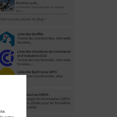
fonction pub…
La fonction publique est un secteur
qui, …
Voir tous les articles du Blog >
Liste des Greffes
Toutes les coordonnées, sites web,
horaires...
Liste des chambres de Commerce
et d'Industrie (CCI)
Toutes les coordonnées, sites web,
horaires...
Liste des BpiFrance (BPI)
Toutes les coordonnées, sites
web...
Formulaires CERFA
Télécharger les formulaires CERFA
les plus utilisés pour les formalités
des sociétés
ite.