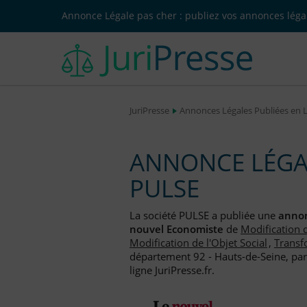
Annonce Légale pas cher : publiez vos annonces légal
JuriPresse
Annonces Légales Publiées en 
ANNONCE LÉGAL
PULSE
La société PULSE a publiée une
annon
nouvel Economiste
de
Modification 
Modification de l'Objet Social
,
Transf
département 92 - Hauts-de-Seine, par
ligne JuriPresse.fr.