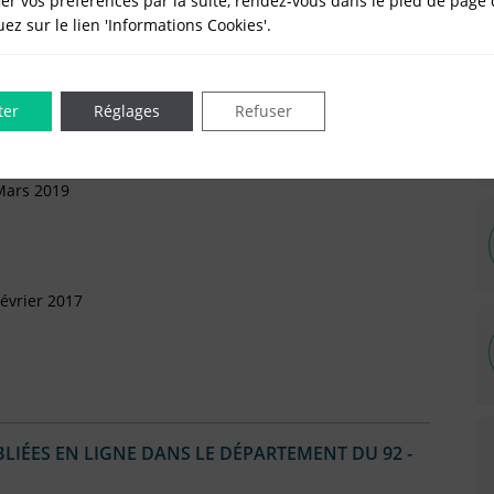
er vos préférences par la suite, rendez-vous dans le pied de page 
artement (Départ)
quez sur le lien 'Informations Cookies'.
illet 2019
ter
Réglages
Refuser
Mars 2019
évrier 2017
IÉES EN LIGNE DANS LE DÉPARTEMENT DU 92 -