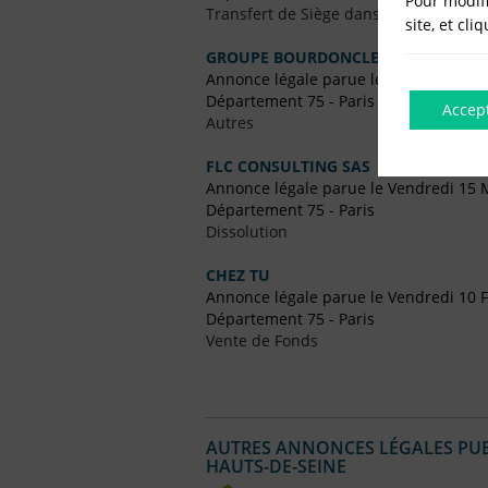
Pour modifi
Transfert de Siège dans un Autre Dép
site, et cli
GROUPE BOURDONCLE
Annonce légale parue le Vendredi 19 Ju
Département 75 - Paris
Accep
Autres
FLC CONSULTING SAS
Annonce légale parue le Vendredi 15 
Département 75 - Paris
Dissolution
CHEZ TU
Annonce légale parue le Vendredi 10 F
Département 75 - Paris
Vente de Fonds
AUTRES ANNONCES LÉGALES PUBL
HAUTS-DE-SEINE