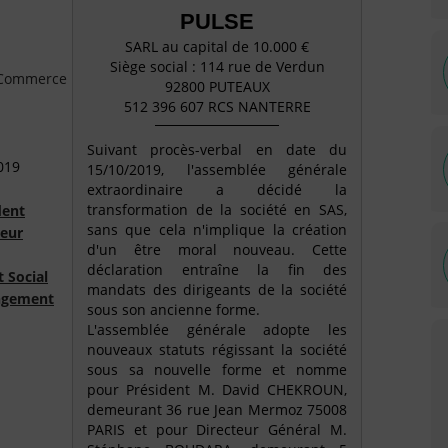
PULSE
SARL au capital de 10.000 €
Siège social : 114 rue de Verdun
e Commerce
92800 PUTEAUX
512 396 607 RCS NANTERRE
Suivant procès-verbal en date du
019
15/10/2019, l'assemblée générale
extraordinaire a décidé la
transformation de la société en SAS,
dent
sans que cela n'implique la création
teur
d'un être moral nouveau. Cette
déclaration entraîne la fin des
t Social
mandats des dirigeants de la société
ngement
sous son ancienne forme.
L'assemblée générale adopte les
nouveaux statuts régissant la société
sous sa nouvelle forme et nomme
pour Président M. David CHEKROUN,
demeurant 36 rue Jean Mermoz 75008
PARIS et pour Directeur Général M.