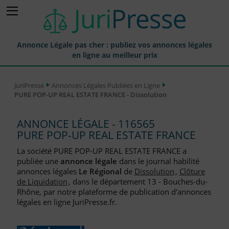
Annonce Légale pas cher : publiez vos annonces légales
en ligne au meilleur prix
Publier une Annonce légale
JuriPresse
Annonces Légales Publiées en Ligne
PURE POP-UP REAL ESTATE FRANCE - Dissolution
Annonces Légales Publiées
Tarif et Prix d'une Annonce Légale
ANNONCE LÉGALE - 116565
PURE POP-UP REAL ESTATE FRANCE
Journaux Habilités (JAL) Annonces Légales
La société PURE POP-UP REAL ESTATE FRANCE a
Départements pour la Publication d'Annonces Légales
publiée une
annonce légale
dans le journal habilité
annonces légales
Le Régional
de
Dissolution
,
Clôture
Liste des Greffes
de Liquidation
, dans le département 13 - Bouches-du-
Rhône, par notre plateforme de publication d'annonces
Liste des CCI
légales en ligne JuriPresse.fr.
Le Blog pour les Entreprises