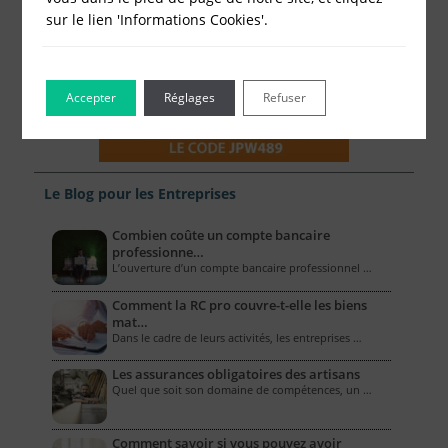
sur le lien 'Informations Cookies'.
Accepter
Réglages
Refuser
Le Blog pour les Entreprises
Combien coûte un compte bancaire
professionne…
L’ouverture d’un compte bancaire professionnel …
Comment la RC pro couvre-t-elle les biens
mat…
Dans le cadre de leurs activités, les entreprises …
Les assurances obligatoires des artisans
Quel que soit son domaine de compétences, un …
Comment savoir si vous pouvez avoir