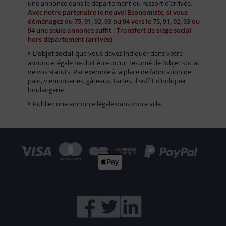
une annonce dans le département ou ressort d’arrivée.
Avec notre partenaire le nouvel Economiste, si vous
déménagez du 75, 91, 92, 93 ou 94 vers le 75, 91, 92, 93 ou
94 une seule annonce suffit : Transfert de siège social
hors département (arrivée)
L’objet social
que vous devez indiquer dans votre
annonce légale ne doit être qu’un résumé de l’objet social
de vos statuts. Par exemple à la place de fabrication de
pain, viennoiseries, gâteaux, tartes, il suffit d’indiquer
boulangerie
Publiez une annonce légale dans votre ville