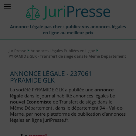
Annonce Légale pas cher : publiez vos annonces légales
en ligne au meilleur prix
Publier une Annonce légale
JuriPresse
Annonces Légales Publiées en Ligne
PYRAMIDE GLK - Transfert de siège dans le Même Département
Annonces Légales Publiées
Tarif et Prix d'une Annonce Légale
ANNONCE LÉGALE - 237061
PYRAMIDE GLK
Journaux Habilités (JAL) Annonces Légales
La société PYRAMIDE GLK a publiée une
annonce
Départements pour la Publication d'Annonces Légales
légale
dans le journal habilité annonces légales
Le
nouvel Economiste
de
Transfert de siège dans le
Liste des Greffes
Même Département
, dans le département 94 - Val-de-
Marne, par notre plateforme de publication d'annonces
Liste des CCI
légales en ligne JuriPresse.fr.
Le Blog pour les Entreprises