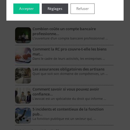
Accepter
Réglages
Refuser
Le Blog pour les Entreprises
Combien coûte un compte bancaire
professionne…
L’ouverture d’un compte bancaire professionnel …
Comment la RC pro couvre-t-elle les biens
mat…
Dans le cadre de leurs activités, les entreprises …
Les assurances obligatoires des artisans
Quel que soit son domaine de compétences, un …
Comment savoir si vous pouvez avoir
confiance…
L'avocat est un spécialiste du droit qui informe …
5 incidents et contentieux de la fonction
pub…
La fonction publique est un secteur qui, …