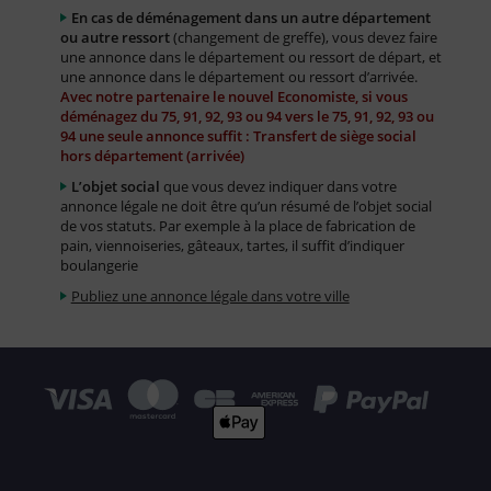
En cas de déménagement dans un autre département
ou autre ressort
(changement de greffe), vous devez faire
une annonce dans le département ou ressort de départ, et
une annonce dans le département ou ressort d’arrivée.
Avec notre partenaire le nouvel Economiste, si vous
déménagez du 75, 91, 92, 93 ou 94 vers le 75, 91, 92, 93 ou
94 une seule annonce suffit : Transfert de siège social
hors département (arrivée)
L’objet social
que vous devez indiquer dans votre
annonce légale ne doit être qu’un résumé de l’objet social
de vos statuts. Par exemple à la place de fabrication de
pain, viennoiseries, gâteaux, tartes, il suffit d’indiquer
boulangerie
Publiez une annonce légale dans votre ville