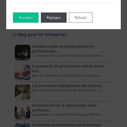
Accepter
Réglages
Refuser
Le Blog pour les Entreprises
Combien coûte un compte bancaire
professionne…
L’ouverture d’un compte bancaire professionnel …
Comment la RC pro couvre-t-elle les biens
mat…
Dans le cadre de leurs activités, les entreprises …
Les assurances obligatoires des artisans
Quel que soit son domaine de compétences, un …
Comment savoir si vous pouvez avoir
confiance…
L'avocat est un spécialiste du droit qui informe …
5 incidents et contentieux de la fonction