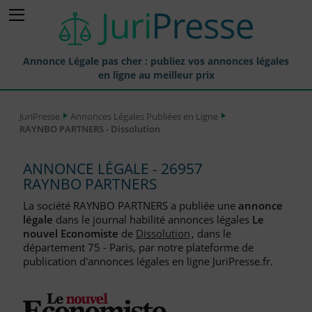
Annonce Légale pas cher : publiez vos annonces légales
en ligne au meilleur prix
Publier une Annonce légale
JuriPresse
Annonces Légales Publiées en Ligne
RAYNBO PARTNERS - Dissolution
Annonces Légales Publiées
Tarif et Prix d'une Annonce Légale
ANNONCE LÉGALE - 26957
RAYNBO PARTNERS
Journaux Habilités (JAL) Annonces Légales
La société RAYNBO PARTNERS a publiée une
annonce
Départements pour la Publication d'Annonces Légales
légale
dans le journal habilité annonces légales
Le
nouvel Economiste
de
Dissolution
, dans le
Liste des Greffes
département 75 - Paris, par notre plateforme de
publication d'annonces légales en ligne JuriPresse.fr.
Liste des CCI
Le Blog pour les Entreprises