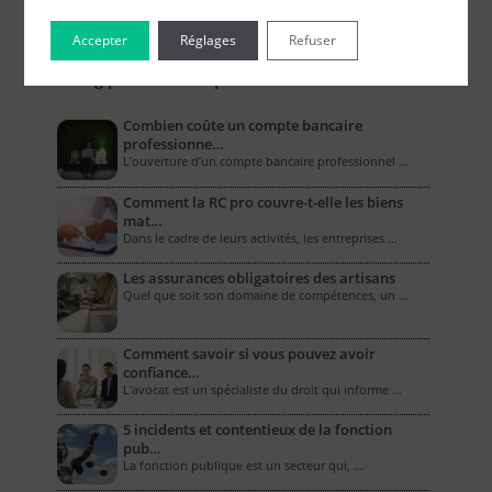
Accepter
Réglages
Refuser
Le Blog pour les Entreprises
Combien coûte un compte bancaire
professionne…
L’ouverture d’un compte bancaire professionnel …
Comment la RC pro couvre-t-elle les biens
mat…
Dans le cadre de leurs activités, les entreprises …
Les assurances obligatoires des artisans
Quel que soit son domaine de compétences, un …
Comment savoir si vous pouvez avoir
confiance…
L'avocat est un spécialiste du droit qui informe …
5 incidents et contentieux de la fonction
pub…
La fonction publique est un secteur qui, …