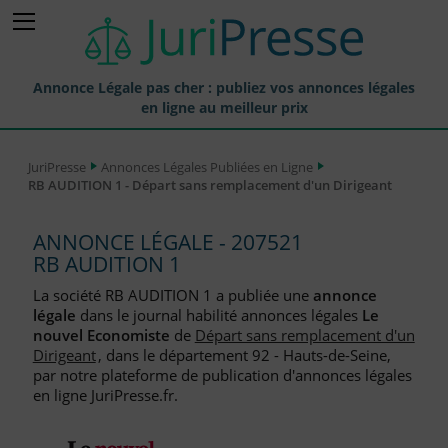
Annonce Légale pas cher : publiez vos annonces légales
en ligne au meilleur prix
Publier une Annonce légale
JuriPresse
Annonces Légales Publiées en Ligne
RB AUDITION 1 - Départ sans remplacement d'un Dirigeant
Annonces Légales Publiées
Tarif et Prix d'une Annonce Légale
ANNONCE LÉGALE - 207521
RB AUDITION 1
Journaux Habilités (JAL) Annonces Légales
La société RB AUDITION 1 a publiée une
annonce
Départements pour la Publication d'Annonces Légales
légale
dans le journal habilité annonces légales
Le
nouvel Economiste
de
Départ sans remplacement d'un
Liste des Greffes
Dirigeant
, dans le département 92 - Hauts-de-Seine,
par notre plateforme de publication d'annonces légales
Liste des CCI
en ligne JuriPresse.fr.
Le Blog pour les Entreprises