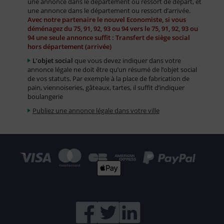
une annonce dans le département ou ressort de départ, et
une annonce dans le département ou ressort d’arrivée.
Avec notre partenaire le nouvel Economiste, si vous
déménagez du 75, 91, 92, 93 ou 94 vers le 75, 91, 92, 93 ou
94 une seule annonce suffit : Transfert de siège social
hors département (arrivée)
L’objet social
que vous devez indiquer dans votre
annonce légale ne doit être qu’un résumé de l’objet social
de vos statuts. Par exemple à la place de fabrication de
pain, viennoiseries, gâteaux, tartes, il suffit d’indiquer
boulangerie
Publiez une annonce légale dans votre ville