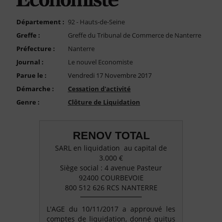
FAQ
Nous Contacter
Département :
92 - Hauts-de-Seine
Greffe :
Greffe du Tribunal de Commerce de Nanterre
Compte PRO
Préfecture :
Nanterre
Journal :
Le nouvel Economiste
Parue le :
Vendredi 17 Novembre 2017
Démarche :
Cessation d'activité
Genre :
Clôture de Liquidation
RENOV TOTAL
SARL en liquidation au capital de
3.000 €
Siège social : 4 avenue Pasteur
92400 COURBEVOIE
800 512 626 RCS NANTERRE
L'AGE du 10/11/2017 a approuvé les
comptes de liquidation, donné quitus