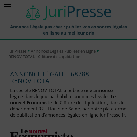
Annonce Légale pas cher : publiez vos annonces légales
en ligne au meilleur prix
Publier une Annonce légale
JuriPresse
Annonces Légales Publiées en Ligne
RENOV TOTAL - Clôture de Liquidation
Annonces Légales Publiées
Tarif et Prix d'une Annonce Légale
ANNONCE LÉGALE - 68788
RENOV TOTAL
Journaux Habilités (JAL) Annonces Légales
La société RENOV TOTAL a publiée une
annonce
Départements pour la Publication d'Annonces Légales
légale
dans le journal habilité annonces légales
Le
nouvel Economiste
de
Clôture de Liquidation
, dans le
Liste des Greffes
département 92 - Hauts-de-Seine, par notre plateforme
de publication d'annonces légales en ligne JuriPresse.fr.
Liste des CCI
Le Blog pour les Entreprises