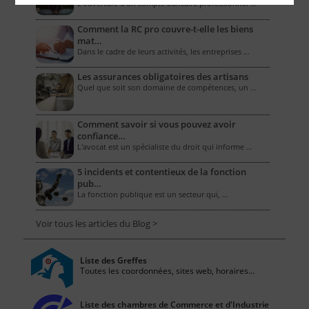
L’ouverture d’un compte bancaire professionnel …
Comment la RC pro couvre-t-elle les biens
mat…
Dans le cadre de leurs activités, les entreprises …
Les assurances obligatoires des artisans
Quel que soit son domaine de compétences, un …
Comment savoir si vous pouvez avoir
confiance…
L'avocat est un spécialiste du droit qui informe …
5 incidents et contentieux de la fonction
pub…
La fonction publique est un secteur qui, …
Voir tous les articles du Blog >
Liste des Greffes
Toutes les coordonnées, sites web, horaires...
Liste des chambres de Commerce et d'Industrie