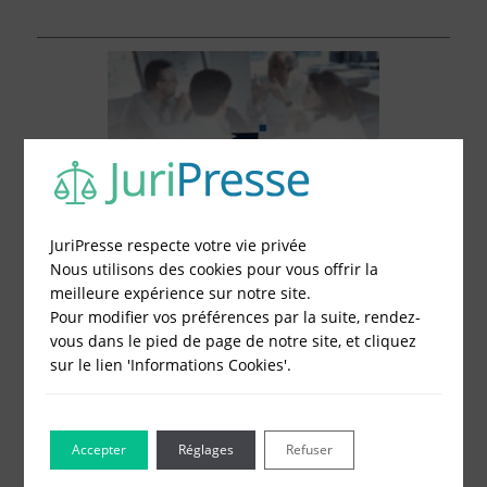
JuriPresse respecte votre vie privée
Nous utilisons des cookies pour vous offrir la
meilleure expérience sur notre site.
Pour modifier vos préférences par la suite, rendez-
vous dans le pied de page de notre site, et cliquez
sur le lien 'Informations Cookies'.
Le Blog pour les Entreprises
Accepter
Réglages
Refuser
Combien coûte un compte bancaire
professionne…