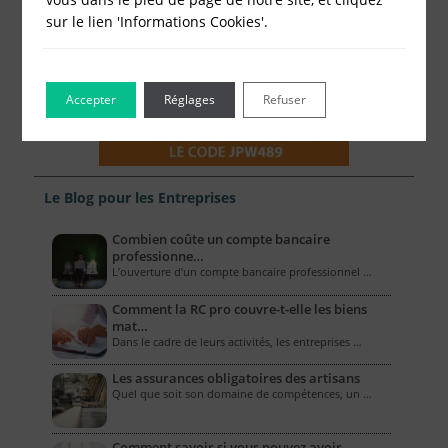
sur le lien 'Informations Cookies'.
Accepter
Réglages
Refuser
Le Blog pour les Entreprises
Combien coûte un compte bancaire
professionne…
L’ouverture d’un compte bancaire professionnel …
Comment la RC pro couvre-t-elle les biens
mat…
Dans le cadre de leurs activités, les entreprises …
Les assurances obligatoires des artisans
Quel que soit son domaine de compétences, un …
Comment savoir si vous pouvez avoir