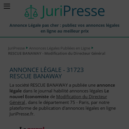
Annonce Légale pas cher : publiez vos annonces légales
en ligne au meilleur prix
Publier une Annonce légale
JuriPresse
Annonces Légales Publiées en Ligne
RESCUE BANAWAY - Modification du Directeur Général
Annonces Légales Publiées
Tarif et Prix d'une Annonce Légale
ANNONCE LÉGALE - 31723
RESCUE BANAWAY
Journaux Habilités (JAL) Annonces Légales
La société RESCUE BANAWAY a publiée une
annonce
Départements pour la Publication d'Annonces Légales
légale
dans le journal habilité annonces légales
Le
nouvel Economiste
de
Modification du Directeur
Liste des Greffes
Général
, dans le département 75 - Paris, par notre
plateforme de publication d'annonces légales en ligne
Liste des CCI
JuriPresse.fr.
Le Blog pour les Entreprises