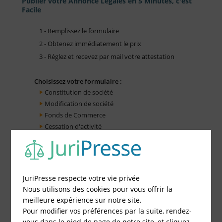
Publier votre Annonce Légales en 5 Minutes, c'est
Facile
1 - Remplissez le formulaire
2 - Obtenez immédiatement le prix
3 - Réglez et recevez par mail votre attestation
Choisissez votre formulaire :
Constitution de société
Modification de société
Fonds de Commerce
Cessation d'activité
JuriPresse respecte votre vie privée
Nous utilisons des cookies pour vous offrir la
meilleure expérience sur notre site.
Pour modifier vos préférences par la suite, rendez-
vous dans le pied de page de notre site, et cliquez