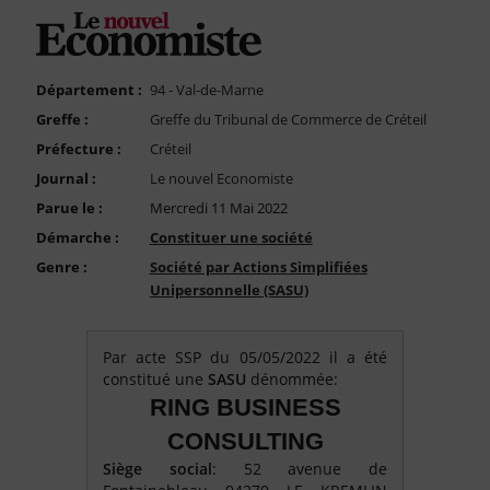
FAQ
Nous Contacter
Compte PRO
Département :
94 - Val-de-Marne
Greffe :
Greffe du Tribunal de Commerce de Créteil
Préfecture :
Créteil
Journal :
Le nouvel Economiste
Parue le :
Mercredi 11 Mai 2022
Démarche :
Constituer une société
Genre :
Société par Actions Simplifiées
Unipersonnelle (SASU)
Par acte SSP du 05/05/2022 il a été
constitué une
SASU
dénommée:
RING BUSINESS
CONSULTING
Siège social
: 52 avenue de