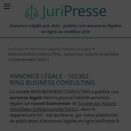
Annonce Légale pas cher : publiez vos annonces légales
en ligne au meilleur prix
Publier une Annonce légale
JuriPresse
Annonces Légales Publiées en Ligne
RING BUSINESS CONSULTING - Société par Actions Simplifiées
Annonces Légales Publiées
Unipersonnelle (SASU)
Tarif et Prix d'une Annonce Légale
ANNONCE LÉGALE - 165302
Journaux Habilités (JAL) Annonces Légales
RING BUSINESS CONSULTING
Départements pour la Publication d'Annonces Légales
La société RING BUSINESS CONSULTING a publiée une
annonce légale
dans le journal habilité annonces
Liste des Greffes
légales
Le nouvel Economiste
de
Société par Actions
Simplifiées Unipersonnelle (SASU)
, dans le
Liste des CCI
département 94 - Val-de-Marne, par notre plateforme
de publication d'annonces légales en ligne JuriPresse.fr.
Le Blog pour les Entreprises