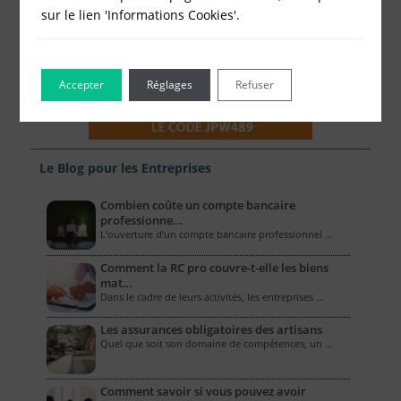
sur le lien 'Informations Cookies'.
Accepter
Réglages
Refuser
Le Blog pour les Entreprises
Combien coûte un compte bancaire
professionne…
L’ouverture d’un compte bancaire professionnel …
Comment la RC pro couvre-t-elle les biens
mat…
Dans le cadre de leurs activités, les entreprises …
Les assurances obligatoires des artisans
Quel que soit son domaine de compétences, un …
Comment savoir si vous pouvez avoir