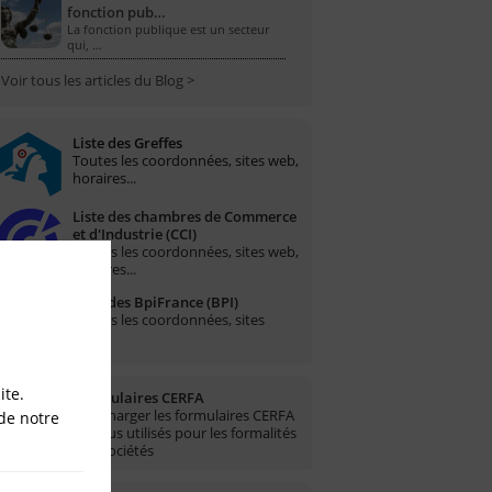
fonction pub…
La fonction publique est un secteur
qui, …
Voir tous les articles du Blog >
Liste des Greffes
Toutes les coordonnées, sites web,
horaires...
Liste des chambres de Commerce
et d'Industrie (CCI)
Toutes les coordonnées, sites web,
horaires...
Liste des BpiFrance (BPI)
Toutes les coordonnées, sites
web...
ite.
Formulaires CERFA
Télécharger les formulaires CERFA
de notre
les plus utilisés pour les formalités
des sociétés