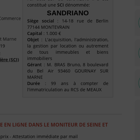
constitué une
SCI
dénommée:
SANDRIANO
e Commerce
Siège social
: 14-18 rue de Berlin
77144 MONTEVRAIN
Capital
: 1.000 €
et Marne
Objet
: L'acquisition, l'administration,
019
la gestion par location ou autrement
de tous immeubles et biens
é
immobiliers
ière (SCI)
Gérant
: M. BRAS Bruno, 8 boulevard
du Bel Air 93460 GOURNAY SUR
MARNE
Durée
: 99 ans à compter de
l'immatriculation au RCS de MEAUX
 EN LIGNE DANS LE MONITEUR DE SEINE ET
 prix - Attestation immédiate par mail