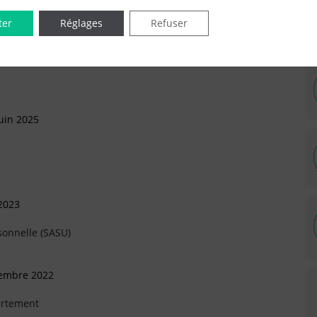
ter
Réglages
Refuser
IÉES EN LIGNE DANS LE DÉPARTEMENT DU 77 -
uin 2025
 2023
sonnelle (SASU)
tembre 2022
artement