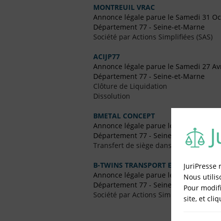
MONTREUIL VRAC
Annonce légale parue le Samedi 31 O
Département 77 - Seine-et-Marne
Société par Actions Simplifiées (SAS)
ACIJP77
Annonce légale parue le Samedi 27 Avr
Département 77 - Seine-et-Marne
Clôture de Liquidation
Dissolution
BMETAL CONCEPT
Annonce légale parue le Samedi 3 Jui
Département 77 - Seine-et-Marne
Transfert de siège dans un Autre Dépa
B-TWINS TRANSPORT ET SERVICES
JuriPresse 
Annonce légale parue le Samedi 17 S
Nous utilis
Département 77 - Seine-et-Marne
Pour modifi
Société par Actions Simplifiées Uniper
site, et cli