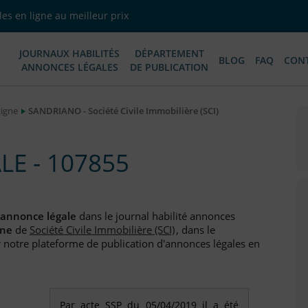
es en ligne au meilleur prix
JOURNAUX HABILITÉS
DÉPARTEMENT
BLOG
FAQ
CON
ANNONCES LÉGALES
DE PUBLICATION
Ligne
SANDRIANO - Société Civile Immobilière (SCI)
E - 107855
annonce légale
dans le journal habilité annonces
rne
de
Société Civile Immobilière (SCI)
, dans le
 notre plateforme de publication d'annonces légales en
Par acte SSP du 05/04/2019 il a été