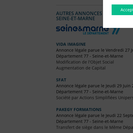
Accep
AUTRES ANNONCES LÉGALES PUBL
SEINE-ET-MARNE
VIDA IMAGINE
Annonce légale parue le Vendredi 27 J
Département 77 - Seine-et-Marne
Modification de l'Objet Social
Augmentation de Capital
SFAT
Annonce légale parue le Jeudi 29 Juin
Département 77 - Seine-et-Marne
Société par Actions Simplifiées Uniper
PAKEGY FORMATIONS
Annonce légale parue le Jeudi 22 Sep
Département 77 - Seine-et-Marne
Transfert de siège dans le Même Dép