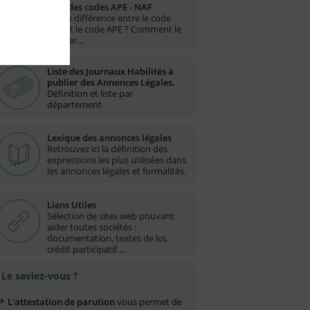
Liste des codes APE - NAF
Quelle différence entre le code
NAF et le code APE ? Comment le
trouver…
Liste des Journaux Habilités à
publier des Annonces Légales.
Définition et liste par
département
Lexique des annonces légales
Retrouvez ici la définition des
expressions les plus utilisées dans
les annonces légales et formalités.
Liens Utiles
Sélection de sites web pouvant
aider toutes sociétés :
documentation, textes de loi,
crédit participatif ...
Le saviez-vous ?
L'attestation de parution
vous permet de