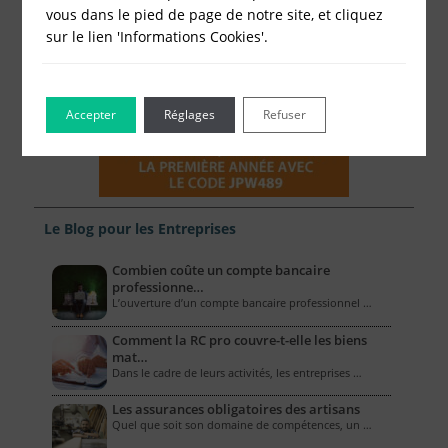
vous dans le pied de page de notre site, et cliquez
sur le lien 'Informations Cookies'.
Accepter
Réglages
Refuser
Le Blog pour les Entreprises
Combien coûte un compte bancaire
professionne…
L’ouverture d’un compte bancaire professionnel …
Comment la RC pro couvre-t-elle les biens
mat…
Dans le cadre de leurs activités, les entreprises …
Les assurances obligatoires des artisans
Quel que soit son domaine de compétences, un …