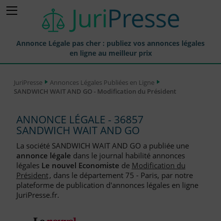
Annonce Légale pas cher : publiez vos annonces légales
en ligne au meilleur prix
Publier une Annonce légale
JuriPresse
Annonces Légales Publiées en Ligne
SANDWICH WAIT AND GO - Modification du Président
Annonces Légales Publiées
Tarif et Prix d'une Annonce Légale
ANNONCE LÉGALE - 36857
SANDWICH WAIT AND GO
Journaux Habilités (JAL) Annonces Légales
La société SANDWICH WAIT AND GO a publiée une
Départements pour la Publication d'Annonces Légales
annonce légale
dans le journal habilité annonces
légales
Le nouvel Economiste
de
Modification du
Liste des Greffes
Président
, dans le département 75 - Paris, par notre
plateforme de publication d'annonces légales en ligne
Liste des CCI
JuriPresse.fr.
Le Blog pour les Entreprises