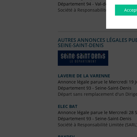
Département 94 - Val-de-Marne
Accep
Société à Responsabilité Limitée (SARL
AUTRES ANNONCES LÉGALES PUBL
SEINE-SAINT-DENIS
LAVERIE DE LA VARENNE
Annonce légale parue le Mercredi 19 J
Département 93 - Seine-Saint-Denis
Départ sans remplacement d'un Dirig
ELEC BAT
Annonce légale parue le Mercredi 28
Département 93 - Seine-Saint-Denis
Société à Responsabilité Limitée (SARL
BAYDEV