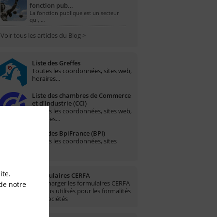
fonction pub…
La fonction publique est un secteur
qui, …
Voir tous les articles du Blog >
Liste des Greffes
Toutes les coordonnées, sites web,
horaires...
Liste des chambres de Commerce
et d'Industrie (CCI)
Toutes les coordonnées, sites web,
horaires...
Liste des BpiFrance (BPI)
Toutes les coordonnées, sites
web...
ite.
Formulaires CERFA
Télécharger les formulaires CERFA
de notre
les plus utilisés pour les formalités
des sociétés