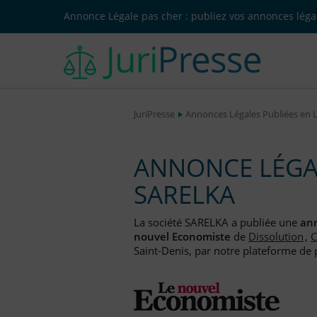
Annonce Légale pas cher : publiez vos annonces légal
JuriPresse
Annonces Légales Publiées en 
ANNONCE LÉGAL
SARELKA
La société SARELKA a publiée une
ann
nouvel Economiste
de
Dissolution
,
C
Saint-Denis, par notre plateforme de p