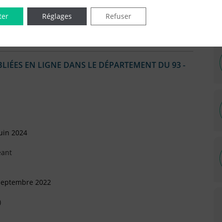
ter
Réglages
Refuser
)
IÉES EN LIGNE DANS LE DÉPARTEMENT DU 93 -
uin 2024
eant
 Septembre 2022
)