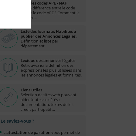
Liste des codes APE - NAF
Quelle différence entre le code
NAF et le code APE ? Comment le
trouver…
Liste des Journaux Habilités à
publier des Annonces Légales.
Définition et liste par
département
Lexique des annonces légales
Retrouvez ici la définition des
expressions les plus utilisées dans
les annonces légales et formalités.
Liens Utiles
Sélection de sites web pouvant
aider toutes sociétés :
documentation, textes de loi,
crédit participatif ...
Le saviez-vous ?
L'attestation de parution
vous permet de