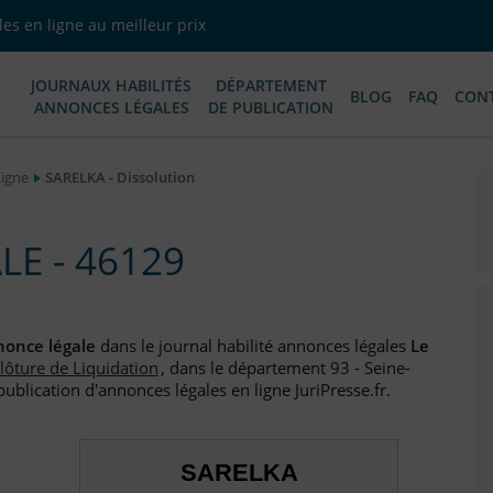
es en ligne au meilleur prix
JOURNAUX HABILITÉS
DÉPARTEMENT
BLOG
FAQ
CON
ANNONCES LÉGALES
DE PUBLICATION
Ligne
SARELKA - Dissolution
E - 46129
once légale
dans le journal habilité annonces légales
Le
lôture de Liquidation
, dans le département 93 - Seine-
ublication d'annonces légales en ligne JuriPresse.fr.
SARELKA