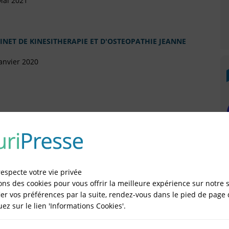
Mai 2021
NET DE KINESITHERAPIE ET D'OSTEOPATHIE JEANNE
anvier 2020
illet 2019
respecte votre vie privée
 Novembre 2018
ons des cookies pour vous offrir la meilleure expérience sur notre s
er vos préférences par la suite, rendez-vous dans le pied de page 
)
quez sur le lien 'Informations Cookies'.
vril 2017