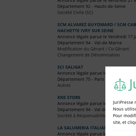
Annonce légale parue le Vendredi 21 
Département 92 - Hauts-de-Seine
Société Civile (SC)
SCM ALVAREZ GUYOMARD / SCM CABI
HACHETTE IVRY SUR SEINE
Annonce légale parue le Vendredi 17 J
Département 94 - Val-de-Marne
Modification du Gérant / Co-Gérant
Changement de Dénomination
SCI SALIGAT
Annonce légale parue le Vendredi 12 Ju
Département 75 - Paris
Autres
KNS STORE
JuriPresse 
Annonce légale parue le Vendredi 23
Nous utilis
Département 94 - Val-de-Marne
Pour modifi
Société à Responsabilité Limitée (SARL
site, et cli
LA SALUMERIA ITALIANA
Annonce légale parue le Vendredi 14 A