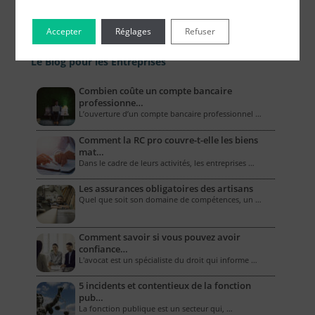
Accepter
Réglages
Refuser
Le Blog pour les Entreprises
Combien coûte un compte bancaire
professionne…
L’ouverture d’un compte bancaire professionnel …
Comment la RC pro couvre-t-elle les biens
mat…
Dans le cadre de leurs activités, les entreprises …
Les assurances obligatoires des artisans
Quel que soit son domaine de compétences, un …
Comment savoir si vous pouvez avoir
confiance…
L'avocat est un spécialiste du droit qui informe …
5 incidents et contentieux de la fonction
pub…
La fonction publique est un secteur qui, …