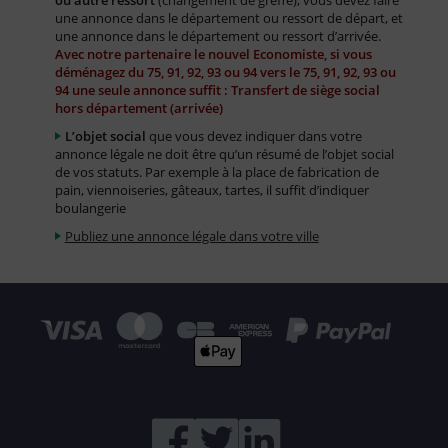
ou autre ressort
(changement de greffe), vous devez faire
une annonce dans le département ou ressort de départ, et
une annonce dans le département ou ressort d’arrivée.
Avec notre partenaire le nouvel Economiste, si vous
déménagez du 75, 91, 92, 93 ou 94 vers le 75, 91, 92, 93 ou
94 une seule annonce suffit : Transfert de siège social
hors département (arrivée)
L’objet social
que vous devez indiquer dans votre
annonce légale ne doit être qu’un résumé de l’objet social
de vos statuts. Par exemple à la place de fabrication de
pain, viennoiseries, gâteaux, tartes, il suffit d’indiquer
boulangerie
Publiez une annonce légale dans votre ville