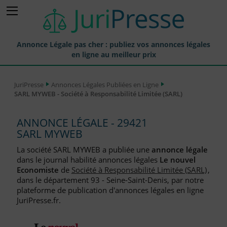
Annonce Légale pas cher : publiez vos annonces légales
en ligne au meilleur prix
Publier une Annonce légale
JuriPresse
Annonces Légales Publiées en Ligne
SARL MYWEB - Société à Responsabilité Limitée (SARL)
Annonces Légales Publiées
Tarif et Prix d'une Annonce Légale
ANNONCE LÉGALE - 29421
SARL MYWEB
Journaux Habilités (JAL) Annonces Légales
La société SARL MYWEB a publiée une
annonce légale
Départements pour la Publication d'Annonces Légales
dans le journal habilité annonces légales
Le nouvel
Economiste
de
Société à Responsabilité Limitée (SARL)
,
Liste des Greffes
dans le département 93 - Seine-Saint-Denis, par notre
plateforme de publication d'annonces légales en ligne
Liste des CCI
JuriPresse.fr.
Le Blog pour les Entreprises