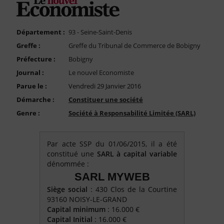
FAQ
Nous Contacter
Département :
93 - Seine-Saint-Denis
Compte PRO
Greffe :
Greffe du Tribunal de Commerce de Bobigny
Préfecture :
Bobigny
Journal :
Le nouvel Economiste
Parue le :
Vendredi 29 Janvier 2016
Démarche :
Constituer une société
Genre :
Société à Responsabilité Limitée (SARL)
Par acte SSP du 01/06/2015, il a été
constitué une
SARL à capital variable
dénommée :
SARL MYWEB
Siège social
: 430 Clos de la Courtine
93160 NOISY-LE-GRAND
Capital minimum
: 16.000 €
Capital Initial
: 16.000 €