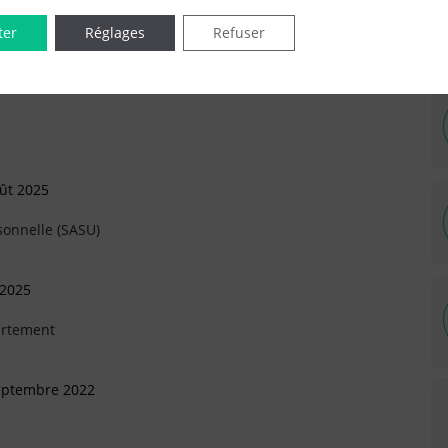
ter
Réglages
Refuser
IÉES EN LIGNE DANS LE DÉPARTEMENT DU 94 -
ût 2025
sonnelle (SASU)
 2025
artement
Septembre 2022