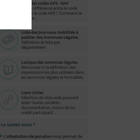
Liste des codes APE - NAF
Quelle différence entre le code
NAF et le code APE ? Comment le
trouver…
Liste des Journaux Habilités à
publier des Annonces Légales.
Définition et liste par
département
Lexique des annonces légales
Retrouvez ici la définition des
expressions les plus utilisées dans
les annonces légales et formalités.
Liens Utiles
Sélection de sites web pouvant
aider toutes sociétés :
documentation, textes de loi,
crédit participatif ...
Le saviez-vous ?
L'attestation de parution
vous permet de