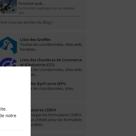
fonction pub…
La fonction publique est un secteur
qui, …
Voir tous les articles du Blog >
Liste des Greffes
Toutes les coordonnées, sites web,
horaires...
Liste des chambres de Commerce
et d'Industrie (CCI)
Toutes les coordonnées, sites web,
horaires...
Liste des BpiFrance (BPI)
Toutes les coordonnées, sites
web...
ite.
Formulaires CERFA
Télécharger les formulaires CERFA
de notre
les plus utilisés pour les formalités
des sociétés