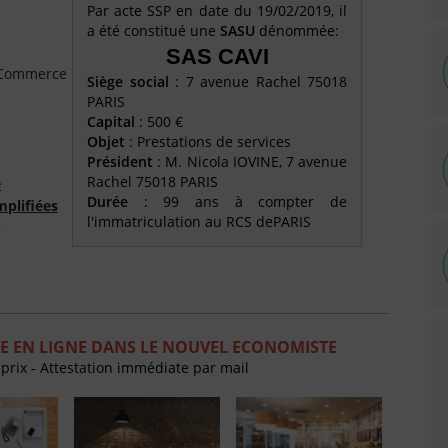
Par acte SSP en date du 19/02/2019, il
a été constitué une
SASU
dénommée:
SAS CAVI
e Commerce
Siège social
: 7 avenue Rachel 75018
PARIS
Capital
: 500 €
Objet
: Prestations de services
Président
: M. Nicola IOVINE, 7 avenue
Rachel 75018 PARIS
é
Durée
: 99 ans à compter de
mplifiées
l'immatriculation au RCS dePARIS
)
E EN LIGNE DANS LE NOUVEL ECONOMISTE
 prix - Attestation immédiate par mail