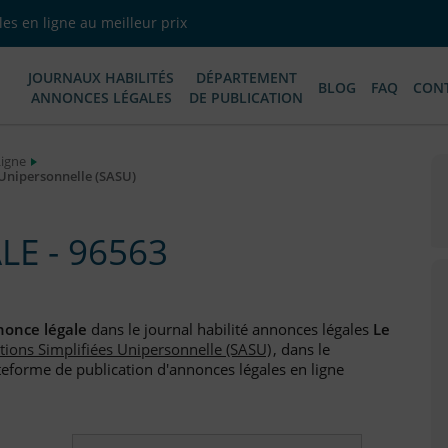
es en ligne au meilleur prix
JOURNAUX HABILITÉS
DÉPARTEMENT
BLOG
FAQ
CON
ANNONCES LÉGALES
DE PUBLICATION
Ligne
s Unipersonnelle (SASU)
E - 96563
once légale
dans le journal habilité annonces légales
Le
ctions Simplifiées Unipersonnelle (SASU)
, dans le
teforme de publication d'annonces légales en ligne