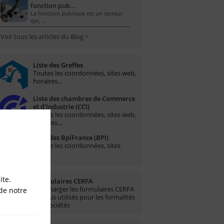
fonction pub…
La fonction publique est un secteur
qui, …
Voir tous les articles du Blog >
Liste des Greffes
Toutes les coordonnées, sites web,
horaires...
Liste des chambres de Commerce
et d'Industrie (CCI)
Toutes les coordonnées, sites web,
horaires...
Liste des BpiFrance (BPI)
Toutes les coordonnées, sites
web...
ite.
Formulaires CERFA
Télécharger les formulaires CERFA
de notre
les plus utilisés pour les formalités
des sociétés