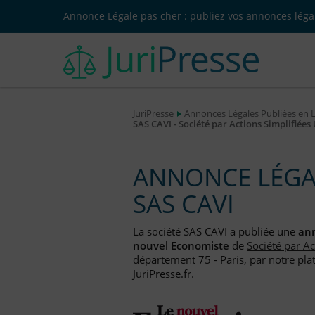
Annonce Légale pas cher : publiez vos annonces légal
JuriPresse
Annonces Légales Publiées en 
SAS CAVI - Société par Actions Simplifiée
ANNONCE LÉGAL
SAS CAVI
La société SAS CAVI a publiée une
ann
nouvel Economiste
de
Société par A
département 75 - Paris, par notre pla
JuriPresse.fr.