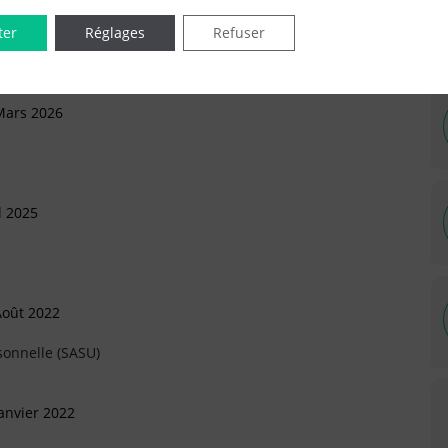
ter
Réglages
Refuser
Mars 2026
l 2025
Août 2022
sonnelle (SASU)
anvier 2022