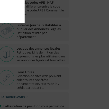
Liste des codes APE - NAF
Quelle différence entre le code
NAF et le code APE ? Comment le
trouver…
Liste des Journaux Habilités à
publier des Annonces Légales.
Définition et liste par
département
Lexique des annonces légales
Retrouvez ici la définition des
expressions les plus utilisées dans
les annonces légales et formalités.
Liens Utiles
Sélection de sites web pouvant
aider toutes sociétés :
documentation, textes de loi,
crédit participatif ...
Le saviez-vous ?
L'attestation de parution
vous permet de