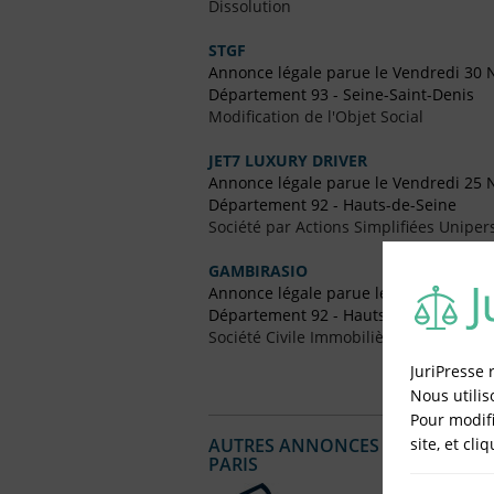
Dissolution
STGF
Annonce légale parue le Vendredi 30
Département 93 - Seine-Saint-Denis
Modification de l'Objet Social
JET7 LUXURY DRIVER
Annonce légale parue le Vendredi 25
Département 92 - Hauts-de-Seine
Société par Actions Simplifiées Uniper
GAMBIRASIO
Annonce légale parue le Vendredi 19 F
Département 92 - Hauts-de-Seine
Société Civile Immobilière (SCI)
JuriPresse 
Nous utilis
Pour modifi
site, et cli
AUTRES ANNONCES LÉGALES PUBL
PARIS