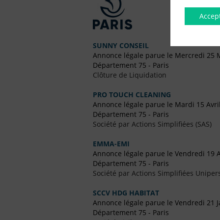
Accep
SUNNY CONSEIL
Annonce légale parue le Mercredi 25 
Département 75 - Paris
Clôture de Liquidation
PRO TOUCH CLEANING
Annonce légale parue le Mardi 15 Avri
Département 75 - Paris
Société par Actions Simplifiées (SAS)
EMMA-EMI
Annonce légale parue le Vendredi 19 
Département 75 - Paris
Société par Actions Simplifiées Uniper
SCCV HDG HABITAT
Annonce légale parue le Vendredi 21 J
Département 75 - Paris