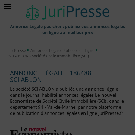
Annonce Légale pas cher : publiez vos annonces légales
en ligne au meilleur prix
Publier une Annonce légale
JuriPresse
Annonces Légales Publiées en Ligne
SCI ABLON - Société Civile Immobilière (SCI)
Annonces Légales Publiées
Tarif et Prix d'une Annonce Légale
ANNONCE LÉGALE - 186488
SCI ABLON
Journaux Habilités (JAL) Annonces Légales
La société SCI ABLON a publiée une
annonce légale
Départements pour la Publication d'Annonces Légales
dans le journal habilité annonces légales
Le nouvel
Economiste
de
Société Civile Immobilière (SCI)
, dans le
Liste des Greffes
département 94 - Val-de-Marne, par notre plateforme
de publication d'annonces légales en ligne JuriPresse.fr.
Liste des CCI
Le Blog pour les Entreprises