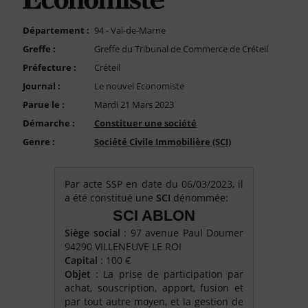
FAQ
Nous Contacter
Département :
94 - Val-de-Marne
Greffe :
Greffe du Tribunal de Commerce de Créteil
Compte PRO
Préfecture :
Créteil
Journal :
Le nouvel Economiste
Parue le :
Mardi 21 Mars 2023
Démarche :
Constituer une société
Genre :
Société Civile Immobilière (SCI)
Par acte SSP en date du 06/03/2023, il
a été constitué une
SCI
dénommée:
SCI ABLON
Siège social
: 97 avenue Paul Doumer
94290 VILLENEUVE LE ROI
Capital
: 100 €
Objet
: La prise de participation par
achat, souscription, apport, fusion et
par tout autre moyen, et la gestion de