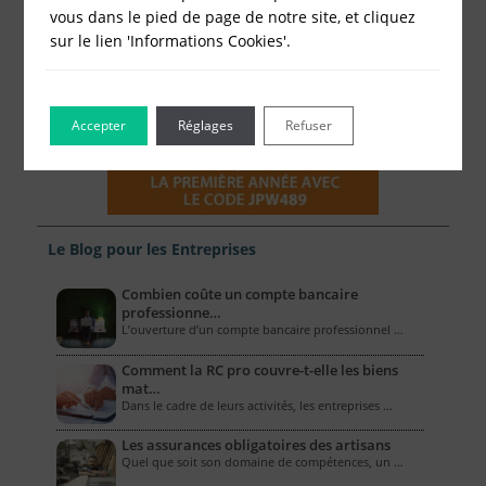
vous dans le pied de page de notre site, et cliquez
sur le lien 'Informations Cookies'.
Accepter
Réglages
Refuser
Le Blog pour les Entreprises
Combien coûte un compte bancaire
professionne…
L’ouverture d’un compte bancaire professionnel …
Comment la RC pro couvre-t-elle les biens
mat…
Dans le cadre de leurs activités, les entreprises …
Les assurances obligatoires des artisans
Quel que soit son domaine de compétences, un …