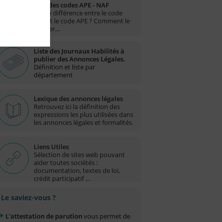
Liste des codes APE - NAF
Quelle différence entre le code
NAF et le code APE ? Comment le
trouver…
Liste des Journaux Habilités à
publier des Annonces Légales.
Définition et liste par
département
Lexique des annonces légales
Retrouvez ici la définition des
expressions les plus utilisées dans
les annonces légales et formalités.
Liens Utiles
Sélection de sites web pouvant
aider toutes sociétés :
documentation, textes de loi,
crédit participatif ...
Le saviez-vous ?
L'attestation de parution
vous permet de