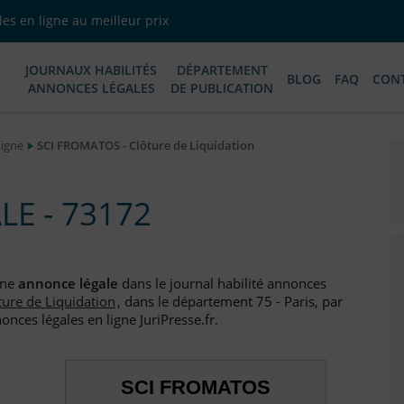
es en ligne au meilleur prix
JOURNAUX HABILITÉS
DÉPARTEMENT
BLOG
FAQ
CON
ANNONCES LÉGALES
DE PUBLICATION
Ligne
SCI FROMATOS - Clôture de Liquidation
E - 73172
une
annonce légale
dans le journal habilité annonces
ture de Liquidation
, dans le département 75 - Paris, par
nces légales en ligne JuriPresse.fr.
SCI FROMATOS