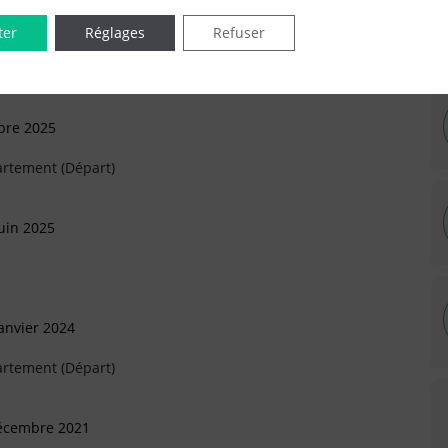
ter
Réglages
Refuser
bre 2025
artement (Départ)
uin 2025
anvier 2024
artement (Départ)
Décembre 2021