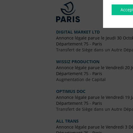
Accep
DIGITAL MARKET LTD
Annonce légale parue le Jeudi 30 Octo
Département 75 - Paris
Transfert de Siège dans un Autre Dép
WISSIZ PRODUCTION
Annonce légale parue le Vendredi 20 J
Département 75 - Paris
Augmentation de Capital
OPTIMUS DOC
Annonce légale parue le Vendredi 19 J
Département 75 - Paris
Transfert de Siège dans un Autre Dép
ALL TRANS
Annonce légale parue le Vendredi 3 
Département 75 - Paris