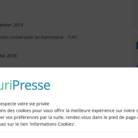
anvier 2019
sion Universelle de Patrimoine - TUP)
Mai 2018
vrier 2016
rtement (Arrivée)
respecte votre vie privée
ons des cookies pour vous offrir la meilleure expérience sur notre s
er vos préférences par la suite, rendez-vous dans le pied de page 
quez sur le lien 'Informations Cookies'.
IÉES EN LIGNE DANS LE DÉPARTEMENT DU 75 -