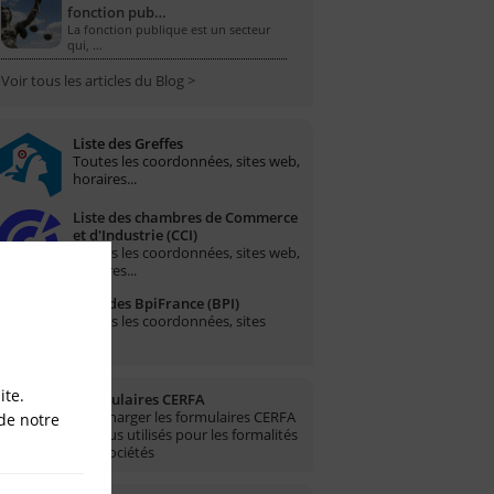
fonction pub…
La fonction publique est un secteur
qui, …
Voir tous les articles du Blog >
Liste des Greffes
Toutes les coordonnées, sites web,
horaires...
Liste des chambres de Commerce
et d'Industrie (CCI)
Toutes les coordonnées, sites web,
horaires...
Liste des BpiFrance (BPI)
Toutes les coordonnées, sites
web...
ite.
Formulaires CERFA
Télécharger les formulaires CERFA
de notre
les plus utilisés pour les formalités
des sociétés