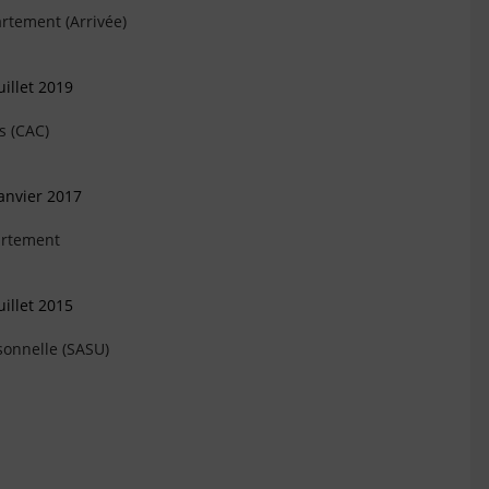
rtement (Arrivée)
illet 2019
s (CAC)
anvier 2017
artement
illet 2015
sonnelle (SASU)