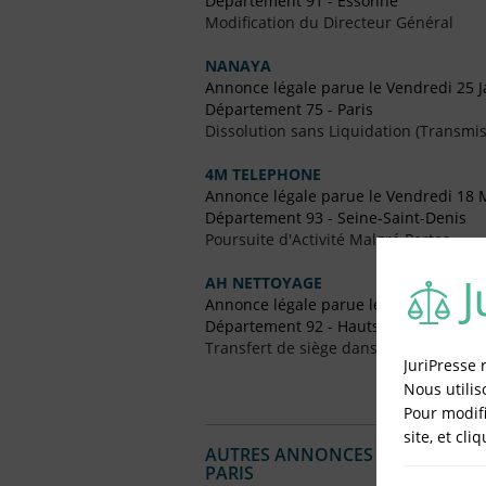
Département 91 - Essonne
Modification du Directeur Général
NANAYA
Annonce légale parue le Vendredi 25 J
Département 75 - Paris
Dissolution sans Liquidation (Transmis
4M TELEPHONE
Annonce légale parue le Vendredi 18 
Département 93 - Seine-Saint-Denis
Poursuite d'Activité Malgré Pertes
AH NETTOYAGE
Annonce légale parue le Vendredi 5 Fé
Département 92 - Hauts-de-Seine
Transfert de siège dans un Autre Dépa
JuriPresse 
Nous utilis
Pour modifi
site, et cli
AUTRES ANNONCES LÉGALES PUBL
PARIS