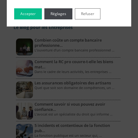
Accepter
Réglages
Refuser
Le Blog pour les Entreprises
Combien coûte un compte bancaire
professionne…
L’ouverture d’un compte bancaire professionnel …
Comment la RC pro couvre-t-elle les biens
mat…
Dans le cadre de leurs activités, les entreprises …
Les assurances obligatoires des artisans
Quel que soit son domaine de compétences, un …
Comment savoir si vous pouvez avoir
confiance…
L'avocat est un spécialiste du droit qui informe …
5 incidents et contentieux de la fonction
pub…
La fonction publique est un secteur qui, …