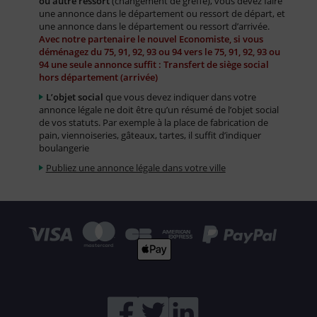
ou autre ressort
(changement de greffe), vous devez faire
une annonce dans le département ou ressort de départ, et
une annonce dans le département ou ressort d’arrivée.
Avec notre partenaire le nouvel Economiste, si vous
déménagez du 75, 91, 92, 93 ou 94 vers le 75, 91, 92, 93 ou
94 une seule annonce suffit : Transfert de siège social
hors département (arrivée)
L’objet social
que vous devez indiquer dans votre
annonce légale ne doit être qu’un résumé de l’objet social
de vos statuts. Par exemple à la place de fabrication de
pain, viennoiseries, gâteaux, tartes, il suffit d’indiquer
boulangerie
Publiez une annonce légale dans votre ville