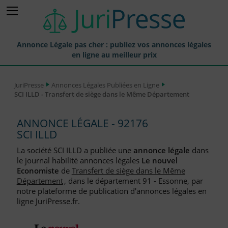
Annonce Légale pas cher : publiez vos annonces légales
en ligne au meilleur prix
Publier une Annonce légale
JuriPresse
Annonces Légales Publiées en Ligne
SCI ILLD - Transfert de siège dans le Même Département
Annonces Légales Publiées
Tarif et Prix d'une Annonce Légale
ANNONCE LÉGALE - 92176
SCI ILLD
Journaux Habilités (JAL) Annonces Légales
La société SCI ILLD a publiée une
annonce légale
dans
Départements pour la Publication d'Annonces Légales
le journal habilité annonces légales
Le nouvel
Economiste
de
Transfert de siège dans le Même
Liste des Greffes
Département
, dans le département 91 - Essonne, par
notre plateforme de publication d'annonces légales en
Liste des CCI
ligne JuriPresse.fr.
Le Blog pour les Entreprises