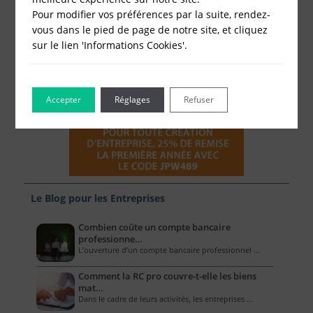
Pour modifier vos préférences par la suite, rendez-
vous dans le pied de page de notre site, et cliquez
sur le lien 'Informations Cookies'.
Accepter
Réglages
Refuser
Le Blog pour les Entreprises
Combien coûte un compte bancaire
professionne…
L’ouverture d’un compte bancaire professionnel …
Comment la RC pro couvre-t-elle les biens
mat…
Dans le cadre de leurs activités, les entreprises …