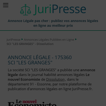
Annonce Légale pas cher : publiez vos annonces légales
en ligne au meilleur prix
Publier une Annonce légale
JuriPresse
Annonces Légales Publiées en Ligne
SCI "LES GRANGES" - Dissolution
Annonces Légales Publiées
Tarif et Prix d'une Annonce Légale
ANNONCE LÉGALE - 175360
SCI "LES GRANGES"
Journaux Habilités (JAL) Annonces Légales
La société SCI "LES GRANGES" a publiée une
annonce
Départements pour la Publication d'Annonces Légales
légale
dans le journal habilité annonces légales
Le
nouvel Economiste
de
Dissolution
, dans le
Liste des Greffes
département 91 - Essonne, par notre plateforme de
publication d'annonces légales en ligne JuriPresse.fr.
Liste des CCI
Le Blog pour les Entreprises