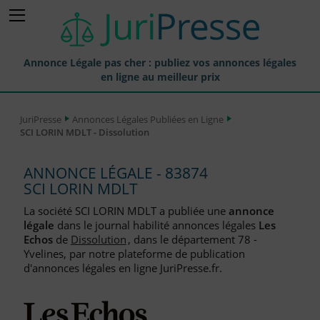
Annonce Légale pas cher : publiez vos annonces légales
en ligne au meilleur prix
Publier une Annonce légale
JuriPresse
Annonces Légales Publiées en Ligne
SCI LORIN MDLT - Dissolution
Annonces Légales Publiées
Tarif et Prix d'une Annonce Légale
ANNONCE LÉGALE - 83874
SCI LORIN MDLT
Journaux Habilités (JAL) Annonces Légales
La société SCI LORIN MDLT a publiée une
annonce
Départements pour la Publication d'Annonces Légales
légale
dans le journal habilité annonces légales
Les
Echos
de
Dissolution
, dans le département 78 -
Liste des Greffes
Yvelines, par notre plateforme de publication
d'annonces légales en ligne JuriPresse.fr.
Liste des CCI
Le Blog pour les Entreprises