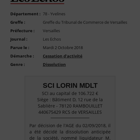
FAQ
Nous Contacter
Département :
78 - Yvelines
Greffe :
Greffe du Tribunal de Commerce de Versailles
Compte PRO
Préfecture :
Versailles
Journal :
Les Echos
Parue le :
Mardi 2 Octobre 2018
Démarche :
Cessation d'activité
Genre :
Dissolution
SCI LORIN MDLT
SCI au capital de 106.722 €
Siège : Bâtiment D, 12 rue de la
Sablière - 78120 RAMBOUILLET
440675429 RCS de VERSAILLES
Par décision de l'AGE du 02/09/2018, il
a été décidé la dissolution anticipée
de la société, nommé liquidateur M.