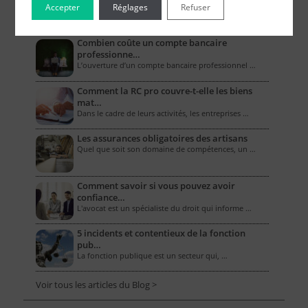
Accepter
Réglages
Refuser
Le Blog pour les Entreprises
Combien coûte un compte bancaire
professionne…
L’ouverture d’un compte bancaire professionnel …
Comment la RC pro couvre-t-elle les biens
mat…
Dans le cadre de leurs activités, les entreprises …
Les assurances obligatoires des artisans
Quel que soit son domaine de compétences, un …
Comment savoir si vous pouvez avoir
confiance…
L'avocat est un spécialiste du droit qui informe …
5 incidents et contentieux de la fonction
pub…
La fonction publique est un secteur qui, …
Voir tous les articles du Blog >