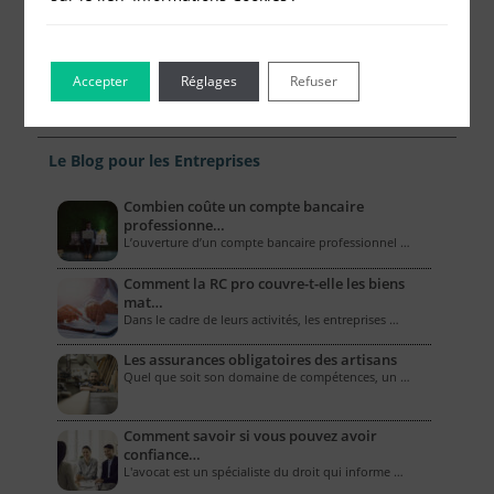
Accepter
Réglages
Refuser
Le Blog pour les Entreprises
Combien coûte un compte bancaire
professionne…
L’ouverture d’un compte bancaire professionnel …
Comment la RC pro couvre-t-elle les biens
mat…
Dans le cadre de leurs activités, les entreprises …
Les assurances obligatoires des artisans
Quel que soit son domaine de compétences, un …
Comment savoir si vous pouvez avoir
confiance…
L'avocat est un spécialiste du droit qui informe …