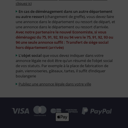
cliquez ici
En cas de déménagement dans un autre département
ou autre ressort
(changement de greffe), vous devez faire
une annonce dans le département ou ressort de départ, et
une annonce dans le département ou ressort d’arrivée.
Avec notre partenaire le nouvel Economiste, si vous
déménagez du 75, 91, 92, 93 ou 94 vers le 75, 91, 92, 93 ou
94 une seule annonce suffit : Transfert de siège social
hors département (arrivée)
L’objet social
que vous devez indiquer dans votre
annonce légale ne doit être qu’un résumé de l’objet social
de vos statuts. Par exemple à la place de fabrication de
pain, viennoiseries, gâteaux, tartes, il suffit d’indiquer
boulangerie
Publiez une annonce légale dans votre ville