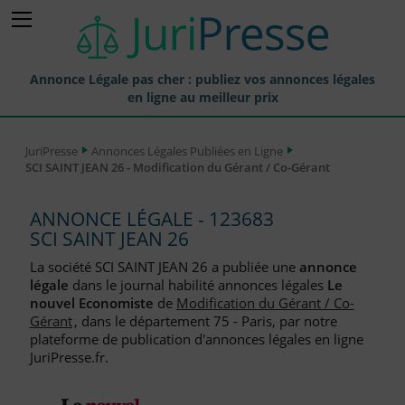
Annonce Légale pas cher : publiez vos annonces légales
en ligne au meilleur prix
Publier une Annonce légale
JuriPresse
Annonces Légales Publiées en Ligne
SCI SAINT JEAN 26 - Modification du Gérant / Co-Gérant
Annonces Légales Publiées
Tarif et Prix d'une Annonce Légale
ANNONCE LÉGALE - 123683
SCI SAINT JEAN 26
Journaux Habilités (JAL) Annonces Légales
La société SCI SAINT JEAN 26 a publiée une
annonce
Départements pour la Publication d'Annonces Légales
légale
dans le journal habilité annonces légales
Le
nouvel Economiste
de
Modification du Gérant / Co-
Liste des Greffes
Gérant
, dans le département 75 - Paris, par notre
plateforme de publication d'annonces légales en ligne
Liste des CCI
JuriPresse.fr.
Le Blog pour les Entreprises