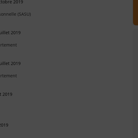
ctobre 2019
sonnelle (SASU)
illet 2019
artement
illet 2019
artement
et 2019
2019