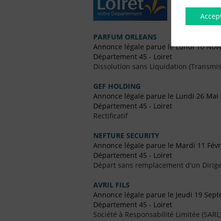
Accep
PARFUM ORLEANS
Annonce légale parue le Lundi 10 No
Département 45 - Loiret
Dissolution sans Liquidation (Transmis
GEF HOLDING
Annonce légale parue le Lundi 26 Mai
Département 45 - Loiret
Rectificatif
NEFTURE SECURITY
Annonce légale parue le Mardi 11 Févr
Département 45 - Loiret
Départ sans remplacement d'un Dirig
AVRIL FILS
Annonce légale parue le Jeudi 19 Sep
Département 45 - Loiret
Société à Responsabilité Limitée (SARL