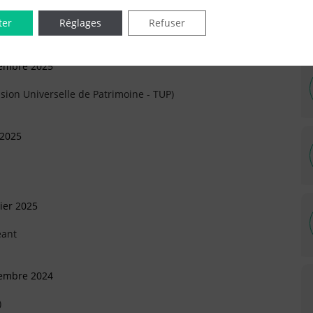
ter
Réglages
Refuser
vembre 2025
sion Universelle de Patrimoine - TUP)
 2025
ier 2025
eant
tembre 2024
)