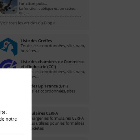
fonction pub…
La fonction publique est un secteur
qui, …
Voir tous les articles du Blog >
Liste des Greffes
Toutes les coordonnées, sites web,
horaires...
Liste des chambres de Commerce
et d'Industrie (CCI)
Toutes les coordonnées, sites web,
horaires...
Liste des BpiFrance (BPI)
Toutes les coordonnées, sites
web...
ite.
Formulaires CERFA
Télécharger les formulaires CERFA
de notre
les plus utilisés pour les formalités
des sociétés