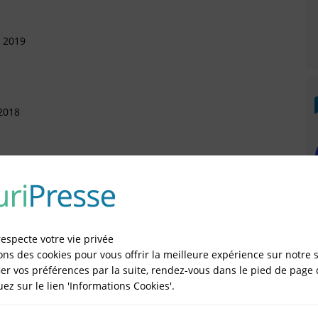
s 2019
2018
bre 2017
respecte votre vie privée
ons des cookies pour vous offrir la meilleure expérience sur notre s
er vos préférences par la suite, rendez-vous dans le pied de page 
IÉES EN LIGNE DANS LE DÉPARTEMENT DU 45 -
quez sur le lien 'Informations Cookies'.