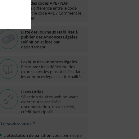
Liste des codes APE - NAF
Quelle différence entre le code
NAF et le code APE ? Comment le
trouver…
Liste des Journaux Habilités à
publier des Annonces Légales.
Définition et liste par
département
Lexique des annonces légales
Retrouvez ici la définition des
expressions les plus utilisées dans
les annonces légales et formalités.
Liens Utiles
Sélection de sites web pouvant
aider toutes sociétés :
documentation, textes de loi,
crédit participatif ...
Le saviez-vous ?
L'attestation de parution
vous permet de