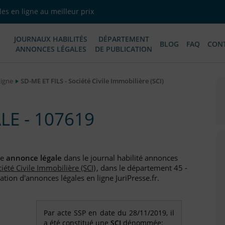
es en ligne au meilleur prix
JOURNAUX HABILITÉS
DÉPARTEMENT
BLOG
FAQ
CON
ANNONCES LÉGALES
DE PUBLICATION
Ligne
SD-ME ET FILS - Société Civile Immobilière (SCI)
E - 107619
ne
annonce légale
dans le journal habilité annonces
iété Civile Immobilière (SCI)
, dans le département 45 -
ation d'annonces légales en ligne JuriPresse.fr.
Par acte SSP en date du 28/11/2019, il
a été constitué une
SCI
dénommée: