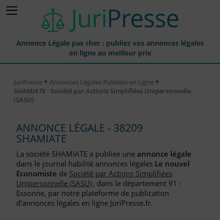
Annonce Légale pas cher : publiez vos annonces légales
en ligne au meilleur prix
Publier une Annonce légale
JuriPresse
Annonces Légales Publiées en Ligne
SHAMIATE - Société par Actions Simplifiées Unipersonnelle
Annonces Légales Publiées
(SASU)
Tarif et Prix d'une Annonce Légale
ANNONCE LÉGALE - 38209
Journaux Habilités (JAL) Annonces Légales
SHAMIATE
Départements pour la Publication d'Annonces Légales
La société SHAMIATE a publiée une
annonce légale
dans le journal habilité annonces légales
Le nouvel
Liste des Greffes
Economiste
de
Société par Actions Simplifiées
Unipersonnelle (SASU)
, dans le département 91 -
Liste des CCI
Essonne, par notre plateforme de publication
d'annonces légales en ligne JuriPresse.fr.
Le Blog pour les Entreprises