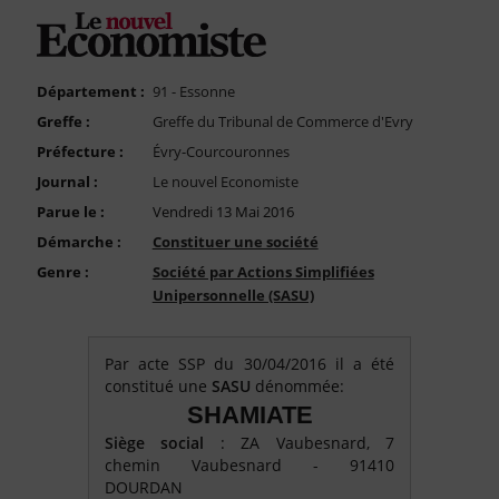
FAQ
Nous Contacter
Compte PRO
Département :
91 - Essonne
Greffe :
Greffe du Tribunal de Commerce d'Evry
Préfecture :
Évry-Courcouronnes
Journal :
Le nouvel Economiste
Parue le :
Vendredi 13 Mai 2016
Démarche :
Constituer une société
Genre :
Société par Actions Simplifiées
Unipersonnelle (SASU)
Par acte SSP du 30/04/2016 il a été
constitué une
SASU
dénommée:
SHAMIATE
Siège social
: ZA Vaubesnard, 7
chemin Vaubesnard - 91410
DOURDAN