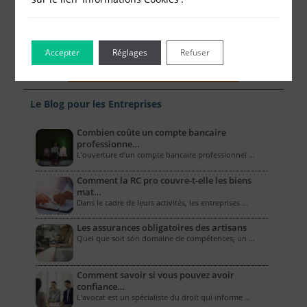
Accepter
Réglages
Refuser
Le Blog pour les Entreprises
Combien coûte un compte bancaire
professionne…
L’ouverture d’un compte bancaire professionnel …
Comment la RC pro couvre-t-elle les biens
mat…
Dans le cadre de leurs activités, les entreprises …
Les assurances obligatoires des artisans
Quel que soit son domaine de compétences, un …
Comment savoir si vous pouvez avoir
confiance…
L'avocat est un spécialiste du droit qui informe …