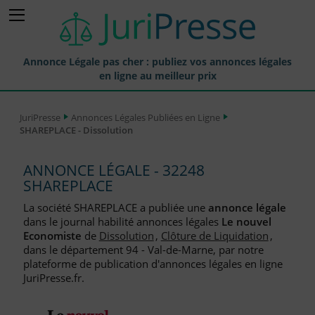
Annonce Légale pas cher : publiez vos annonces légales
en ligne au meilleur prix
Publier une Annonce légale
JuriPresse
Annonces Légales Publiées en Ligne
SHAREPLACE - Dissolution
Annonces Légales Publiées
Tarif et Prix d'une Annonce Légale
ANNONCE LÉGALE - 32248
SHAREPLACE
Journaux Habilités (JAL) Annonces Légales
La société SHAREPLACE a publiée une
annonce légale
Départements pour la Publication d'Annonces Légales
dans le journal habilité annonces légales
Le nouvel
Economiste
de
Dissolution
,
Clôture de Liquidation
,
Liste des Greffes
dans le département 94 - Val-de-Marne, par notre
plateforme de publication d'annonces légales en ligne
Liste des CCI
JuriPresse.fr.
Le Blog pour les Entreprises