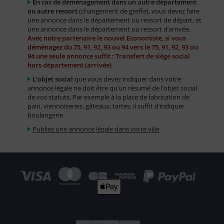
En cas de déménagement dans un autre département
ou autre ressort
(changement de greffe), vous devez faire
une annonce dans le département ou ressort de départ, et
une annonce dans le département ou ressort d’arrivée.
Avec notre partenaire le nouvel Economiste, si vous
déménagez du 75, 91, 92, 93 ou 94 vers le 75, 91, 92, 93 ou
94 une seule annonce suffit : Transfert de siège social
hors département (arrivée)
L’objet social
que vous devez indiquer dans votre
annonce légale ne doit être qu’un résumé de l’objet social
de vos statuts. Par exemple à la place de fabrication de
pain, viennoiseries, gâteaux, tartes, il suffit d’indiquer
boulangerie
Publiez une annonce légale dans votre ville