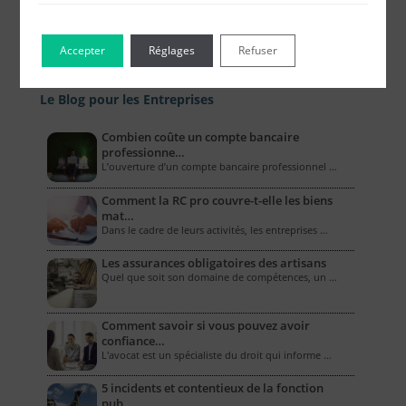
Accepter
Réglages
Refuser
Le Blog pour les Entreprises
Combien coûte un compte bancaire
professionne…
L’ouverture d’un compte bancaire professionnel …
Comment la RC pro couvre-t-elle les biens
mat…
Dans le cadre de leurs activités, les entreprises …
Les assurances obligatoires des artisans
Quel que soit son domaine de compétences, un …
Comment savoir si vous pouvez avoir
confiance…
L'avocat est un spécialiste du droit qui informe …
5 incidents et contentieux de la fonction
pub…