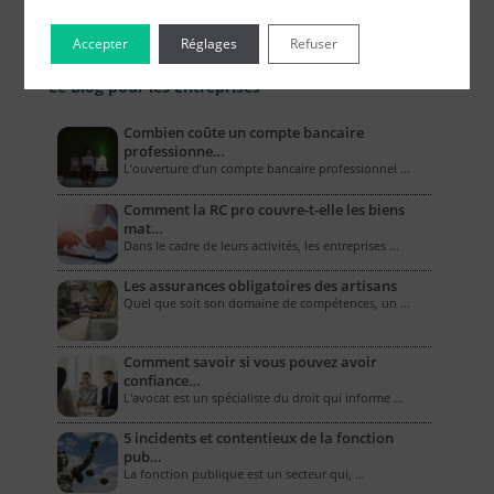
Accepter
Réglages
Refuser
Le Blog pour les Entreprises
Combien coûte un compte bancaire
professionne…
L’ouverture d’un compte bancaire professionnel …
Comment la RC pro couvre-t-elle les biens
mat…
Dans le cadre de leurs activités, les entreprises …
Les assurances obligatoires des artisans
Quel que soit son domaine de compétences, un …
Comment savoir si vous pouvez avoir
confiance…
L'avocat est un spécialiste du droit qui informe …
5 incidents et contentieux de la fonction
pub…
La fonction publique est un secteur qui, …