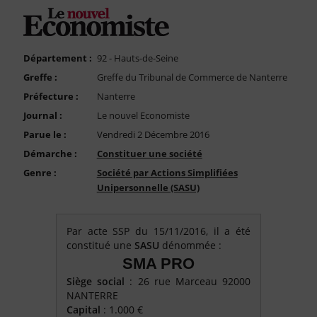
FAQ
Nous Contacter
Compte PRO
Département :
92 - Hauts-de-Seine
Greffe :
Greffe du Tribunal de Commerce de Nanterre
Préfecture :
Nanterre
Journal :
Le nouvel Economiste
Parue le :
Vendredi 2 Décembre 2016
Démarche :
Constituer une société
Genre :
Société par Actions Simplifiées
Unipersonnelle (SASU)
Par acte SSP du 15/11/2016, il a été
constitué une
SASU
dénommée :
SMA PRO
Siège social
: 26 rue Marceau 92000
NANTERRE
Capital
: 1.000 €