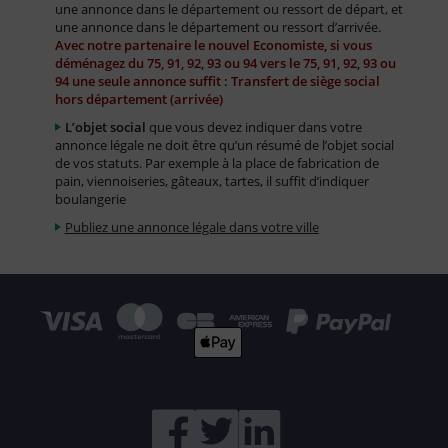
une annonce dans le département ou ressort de départ, et
une annonce dans le département ou ressort d’arrivée.
Avec notre partenaire le nouvel Economiste, si vous
déménagez du 75, 91, 92, 93 ou 94 vers le 75, 91, 92, 93 ou
94 une seule annonce suffit : Transfert de siège social
hors département (arrivée)
L’objet social
que vous devez indiquer dans votre
annonce légale ne doit être qu’un résumé de l’objet social
de vos statuts. Par exemple à la place de fabrication de
pain, viennoiseries, gâteaux, tartes, il suffit d’indiquer
boulangerie
Publiez une annonce légale dans votre ville