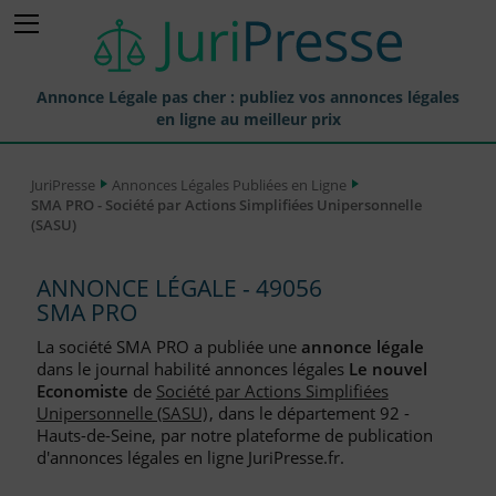
Annonce Légale pas cher : publiez vos annonces légales
en ligne au meilleur prix
Publier une Annonce légale
JuriPresse
Annonces Légales Publiées en Ligne
SMA PRO - Société par Actions Simplifiées Unipersonnelle
Annonces Légales Publiées
(SASU)
Tarif et Prix d'une Annonce Légale
ANNONCE LÉGALE - 49056
Journaux Habilités (JAL) Annonces Légales
SMA PRO
Départements pour la Publication d'Annonces Légales
La société SMA PRO a publiée une
annonce légale
dans le journal habilité annonces légales
Le nouvel
Liste des Greffes
Economiste
de
Société par Actions Simplifiées
Unipersonnelle (SASU)
, dans le département 92 -
Liste des CCI
Hauts-de-Seine, par notre plateforme de publication
d'annonces légales en ligne JuriPresse.fr.
Le Blog pour les Entreprises