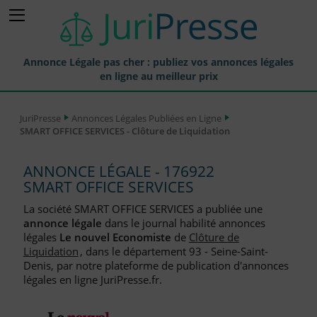
Annonce Légale pas cher : publiez vos annonces légales
en ligne au meilleur prix
Publier une Annonce légale
JuriPresse
Annonces Légales Publiées en Ligne
SMART OFFICE SERVICES - Clôture de Liquidation
Annonces Légales Publiées
Tarif et Prix d'une Annonce Légale
ANNONCE LÉGALE - 176922
SMART OFFICE SERVICES
Journaux Habilités (JAL) Annonces Légales
La société SMART OFFICE SERVICES a publiée une
Départements pour la Publication d'Annonces Légales
annonce légale
dans le journal habilité annonces
légales
Le nouvel Economiste
de
Clôture de
Liste des Greffes
Liquidation
, dans le département 93 - Seine-Saint-
Denis, par notre plateforme de publication d'annonces
Liste des CCI
légales en ligne JuriPresse.fr.
Le Blog pour les Entreprises