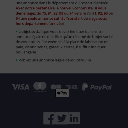
une annonce dans le département ou ressort d’arrivée.
Avec notre partenaire le nouvel Economiste, si vous
déménagez du 75, 91, 92, 93 ou 94 vers le 75, 91, 92, 93 ou
94 une seule annonce suffit : Transfert de siège social
hors département (arrivée)
L’objet social
que vous devez indiquer dans votre
annonce légale ne doit être qu’un résumé de l’objet social
de vos statuts. Par exemple à la place de fabrication de
pain, viennoiseries, gâteaux, tartes, il suffit d’indiquer
boulangerie
Publiez une annonce légale dans votre ville