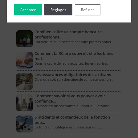
Accepter
Réglages
Refuser
Le Blog pour les Entreprises
Combien coûte un compte bancaire
professionne…
L’ouverture d’un compte bancaire professionnel …
Comment la RC pro couvre-t-elle les biens
mat…
Dans le cadre de leurs activités, les entreprises …
Les assurances obligatoires des artisans
Quel que soit son domaine de compétences, un …
Comment savoir si vous pouvez avoir
confiance…
L'avocat est un spécialiste du droit qui informe …
5 incidents et contentieux de la fonction
pub…
La fonction publique est un secteur qui, …