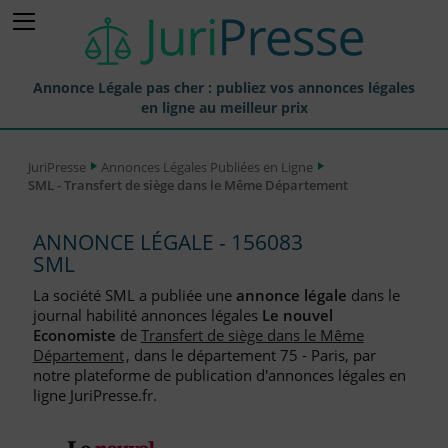
Annonce Légale pas cher : publiez vos annonces légales
en ligne au meilleur prix
Publier une Annonce légale
JuriPresse
Annonces Légales Publiées en Ligne
SML - Transfert de siège dans le Même Département
Annonces Légales Publiées
Tarif et Prix d'une Annonce Légale
ANNONCE LÉGALE - 156083
SML
Journaux Habilités (JAL) Annonces Légales
La société SML a publiée une
annonce légale
dans le
Départements pour la Publication d'Annonces Légales
journal habilité annonces légales
Le nouvel
Economiste
de
Transfert de siège dans le Même
Liste des Greffes
Département
, dans le département 75 - Paris, par
notre plateforme de publication d'annonces légales en
Liste des CCI
ligne JuriPresse.fr.
Le Blog pour les Entreprises