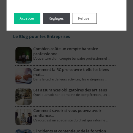
Accepter
Réglages
Refuser
Le Blog pour les Entreprises
Combien coûte un compte bancaire
professionne…
L’ouverture d’un compte bancaire professionnel …
Comment la RC pro couvre-t-elle les biens
mat…
Dans le cadre de leurs activités, les entreprises …
Les assurances obligatoires des artisans
Quel que soit son domaine de compétences, un …
Comment savoir si vous pouvez avoir
confiance…
L'avocat est un spécialiste du droit qui informe …
5 incidents et contentieux de la fonction