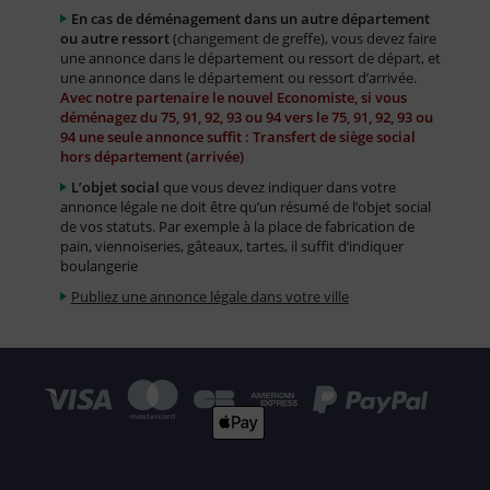
En cas de déménagement dans un autre département
ou autre ressort
(changement de greffe), vous devez faire
une annonce dans le département ou ressort de départ, et
une annonce dans le département ou ressort d’arrivée.
Avec notre partenaire le nouvel Economiste, si vous
déménagez du 75, 91, 92, 93 ou 94 vers le 75, 91, 92, 93 ou
94 une seule annonce suffit : Transfert de siège social
hors département (arrivée)
L’objet social
que vous devez indiquer dans votre
annonce légale ne doit être qu’un résumé de l’objet social
de vos statuts. Par exemple à la place de fabrication de
pain, viennoiseries, gâteaux, tartes, il suffit d’indiquer
boulangerie
Publiez une annonce légale dans votre ville