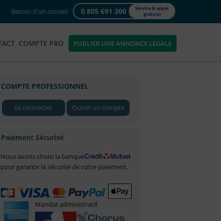
Service & appel
0 805 691 300
Besoin d'un conseil
gratuits
TACT
COMPTE PRO
PUBLIER UNE ANNONCE LÉGALE
COMPTE PROFESSIONNEL
Se connecter
Ouvrir un compte
Paiement Sécurisé
Nous avons choisi la banque
pour garantir la sécurité de votre paiement.
Mandat administratif