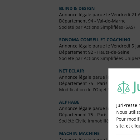
BLIND & DESIGN
Annonce légale parue le Vendredi 21 
Département 94 - Val-de-Marne
Société par Actions Simplifiées (SAS)
SONOMA CONSEIL ET COACHING
Annonce légale parue le Vendredi 5 Ja
Département 92 - Hauts-de-Seine
Société par Actions Simplifiées Uniper
NET ECLAIR
Annonce légale parue le Vendredi 10 F
Département 75 - Paris
Modification de l'Objet Social
ALPHABE
JuriPresse 
Annonce légale parue le Vendredi 15 J
Nous utilis
Département 75 - Paris
Pour modifi
Société Civile Immobilière (SCI)
site, et cli
MACHIN MACHINE
Annonce légale parue le Vendredi 26 J