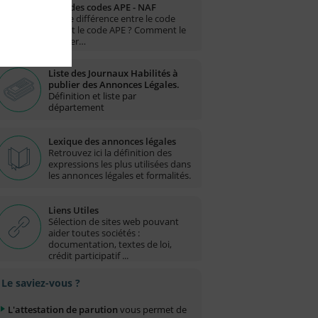
Liste des codes APE - NAF
Quelle différence entre le code
NAF et le code APE ? Comment le
trouver…
Liste des Journaux Habilités à
publier des Annonces Légales.
Définition et liste par
département
Lexique des annonces légales
Retrouvez ici la définition des
expressions les plus utilisées dans
les annonces légales et formalités.
Liens Utiles
Sélection de sites web pouvant
aider toutes sociétés :
documentation, textes de loi,
crédit participatif ...
Le saviez-vous ?
L'attestation de parution
vous permet de