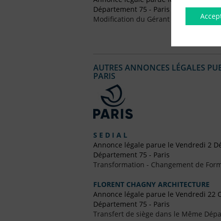
Département 75 - Paris
Accep
Modification du Gérant / Co-Gérant
AUTRES ANNONCES LÉGALES PUBL
PARIS
S E D I A L
Annonce légale parue le Vendredi 2 
Département 75 - Paris
Transformation - Changement de Form
FLORENT CHAGNY ARCHITECTURE
Annonce légale parue le Vendredi 22 
Département 75 - Paris
Transfert de siège dans le Même Dép