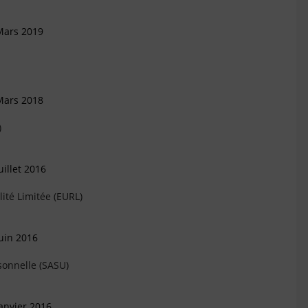
Mars 2019
Mars 2018
)
illet 2016
ité Limitée (EURL)
uin 2016
sonnelle (SASU)
anvier 2016