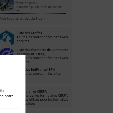
fonction pub…
La fonction publique est un secteur
qui, …
Voir tous les articles du Blog >
Liste des Greffes
Toutes les coordonnées, sites web,
horaires...
Liste des chambres de Commerce
et d'Industrie (CCI)
Toutes les coordonnées, sites web,
horaires...
Liste des BpiFrance (BPI)
Toutes les coordonnées, sites
web...
ite.
Formulaires CERFA
Télécharger les formulaires CERFA
de notre
les plus utilisés pour les formalités
des sociétés