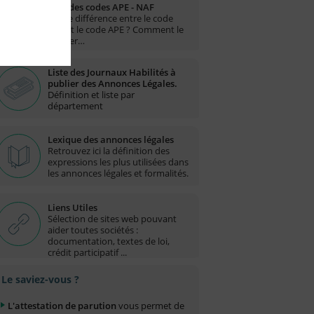
Liste des codes APE - NAF
Quelle différence entre le code
NAF et le code APE ? Comment le
trouver…
Liste des Journaux Habilités à
publier des Annonces Légales.
Définition et liste par
département
Lexique des annonces légales
Retrouvez ici la définition des
expressions les plus utilisées dans
les annonces légales et formalités.
Liens Utiles
Sélection de sites web pouvant
aider toutes sociétés :
documentation, textes de loi,
crédit participatif ...
Le saviez-vous ?
L'attestation de parution
vous permet de