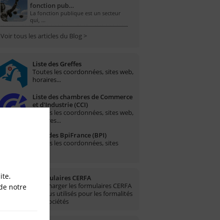
fonction pub…
La fonction publique est un secteur
qui, …
Voir tous les articles du Blog >
Liste des Greffes
Toutes les coordonnées, sites web,
horaires...
Liste des chambres de Commerce
et d'Industrie (CCI)
Toutes les coordonnées, sites web,
horaires...
Liste des BpiFrance (BPI)
Toutes les coordonnées, sites
web...
ite.
Formulaires CERFA
Télécharger les formulaires CERFA
de notre
les plus utilisés pour les formalités
des sociétés