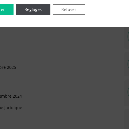
ter
Réglages
Refuser
IÉES EN LIGNE DANS LE DÉPARTEMENT DU 75 -
bre 2025
tembre 2024
e Juridique