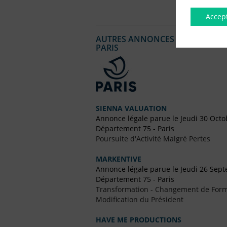
Accep
AUTRES ANNONCES LÉGALES PUBL
PARIS
SIENNA VALUATION
Annonce légale parue le Jeudi 30 Octo
Département 75 - Paris
Poursuite d'Activité Malgré Pertes
MARKENTIVE
Annonce légale parue le Jeudi 26 Sep
Département 75 - Paris
Transformation - Changement de Form
Modification du Président
HAVE ME PRODUCTIONS