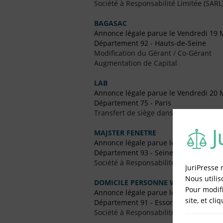
Société à Responsabilité Limitée (SARL
BAGASAC
Annonce légale parue le Vendredi 19 
Département 92 - Hauts-de-Seine
Modification du Gérant / Co-Gérant
Augmentation de Capital
LAB
Annonce légale parue le Vendredi 20 
Département 75 - Paris
Transfert de siège dans le Même Dép
MAJSTER FENETRE
Annonce légale parue le Vendredi 26 F
Département 93 - Seine-Saint-Denis
Société à Responsabilité Limitée (SARL
JuriPresse 
Nous utilis
DOMICILE PERSONNE WELFARE
Pour modifi
Annonce légale parue le Vendredi 25
site, et cli
Département 91 - Essonne
Société à Responsabilité Limitée (SARL