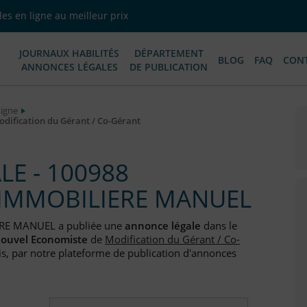
es en ligne au meilleur prix
JOURNAUX HABILITÉS
DÉPARTEMENT
BLOG
FAQ
CON
ANNONCES LÉGALES
DE PUBLICATION
Ligne
ification du Gérant / Co-Gérant
E - 100988
E IMMOBILIERE MANUEL
ERE MANUEL a publiée une
annonce légale
dans le
nouvel Economiste
de
Modification du Gérant / Co-
is, par notre plateforme de publication d'annonces