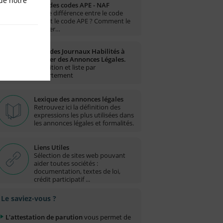
de notre
Liste des codes APE - NAF
Quelle différence entre le code
NAF et le code APE ? Comment le
trouver…
Liste des Journaux Habilités à
publier des Annonces Légales.
Définition et liste par
département
Lexique des annonces légales
Retrouvez ici la définition des
expressions les plus utilisées dans
les annonces légales et formalités.
Liens Utiles
Sélection de sites web pouvant
aider toutes sociétés :
documentation, textes de loi,
crédit participatif ...
Le saviez-vous ?
L'attestation de parution
vous permet de