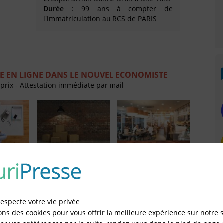
Durée
: 99 ans à compter de
l'immatriculation au RCS de PARIS
E EN LIGNE DANS LE NOUVEL ECONOMISTE
 prix - Attestation immédiate par mail
gales de
Annonces légales de
Annonces légales de
tion
Cessation d'activité
Fonds de commerce
XEMPLES D'ANNONCES LÉGALES
respecte votre vie privée
ons des cookies pour vous offrir la meilleure expérience sur notre s
s Légales de Constitution de SARL et EURL