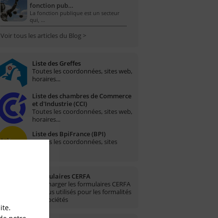
fonction pub…
La fonction publique est un secteur
qui, …
Voir tous les articles du Blog >
Liste des Greffes
Toutes les coordonnées, sites web,
horaires...
Liste des chambres de Commerce
et d'Industrie (CCI)
Toutes les coordonnées, sites web,
horaires...
Liste des BpiFrance (BPI)
Toutes les coordonnées, sites
web...
Formulaires CERFA
Télécharger les formulaires CERFA
les plus utilisés pour les formalités
des sociétés
ite.