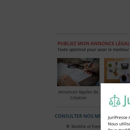
PUBLIEZ MON ANNONCE LÉGAL
Texte optimisé pour avoir le meilleur
Annonces légales de
Annonces lé
Création
Modifica
CONSULTER NOS MODÈLES ET E
JuriPresse 
Nous utilis
Modèle et Exemples d'Annonce