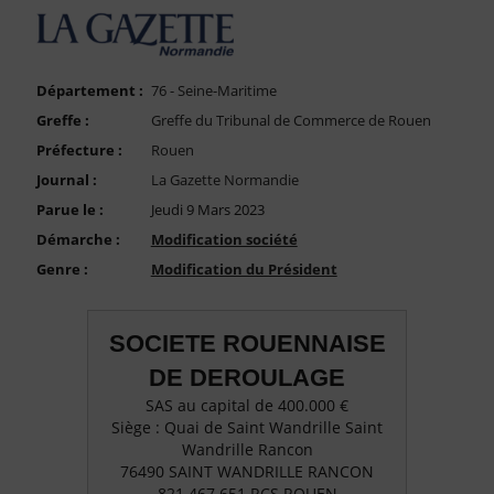
FAQ
Nous Contacter
Compte PRO
Département :
76 - Seine-Maritime
Greffe :
Greffe du Tribunal de Commerce de Rouen
Préfecture :
Rouen
Journal :
La Gazette Normandie
Parue le :
Jeudi 9 Mars 2023
Démarche :
Modification société
Genre :
Modification du Président
SOCIETE ROUENNAISE
DE DEROULAGE
SAS au capital de 400.000 €
Siège : Quai de Saint Wandrille Saint
Wandrille Rancon
76490 SAINT WANDRILLE RANCON
821 467 651 RCS ROUEN