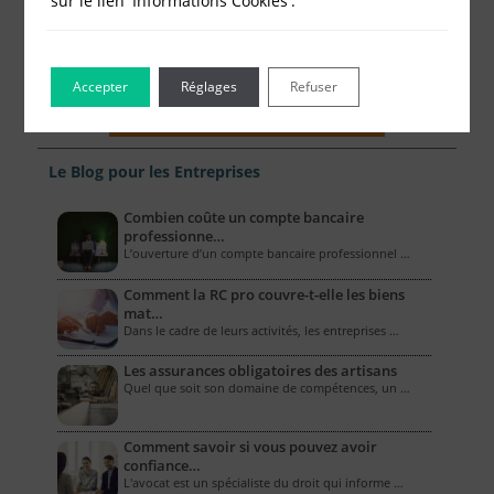
sur le lien 'Informations Cookies'.
Accepter
Réglages
Refuser
Le Blog pour les Entreprises
Combien coûte un compte bancaire
professionne…
L’ouverture d’un compte bancaire professionnel …
Comment la RC pro couvre-t-elle les biens
mat…
Dans le cadre de leurs activités, les entreprises …
Les assurances obligatoires des artisans
Quel que soit son domaine de compétences, un …
Comment savoir si vous pouvez avoir
confiance…
L'avocat est un spécialiste du droit qui informe …