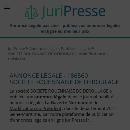
Annonce Légale pas cher : publiez vos annonces légales
en ligne au meilleur prix
Publier une Annonce légale
JuriPresse
Annonces Légales Publiées en Ligne
SOCIETE ROUENNAISE DE DEROULAGE - Modification du
Annonces Légales Publiées
Président
Tarif et Prix d'une Annonce Légale
ANNONCE LÉGALE - 186560
Journaux Habilités (JAL) Annonces Légales
SOCIETE ROUENNAISE DE DEROULAGE
Départements pour la Publication d'Annonces Légales
La société SOCIETE ROUENNAISE DE DEROULAGE a
publiée une
annonce légale
dans le journal habilité
Liste des Greffes
annonces légales
La Gazette Normandie
de
Modification du Président
, dans le département 76 -
Liste des CCI
Seine-Maritime, par notre plateforme de publication
d'annonces légales en ligne JuriPresse.fr.
Le Blog pour les Entreprises