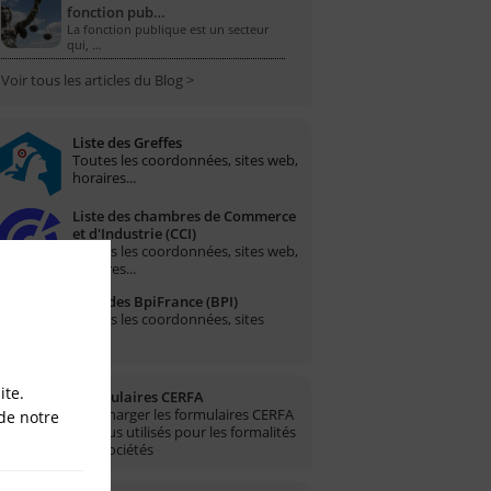
fonction pub…
La fonction publique est un secteur
qui, …
Voir tous les articles du Blog >
Liste des Greffes
Toutes les coordonnées, sites web,
horaires...
Liste des chambres de Commerce
et d'Industrie (CCI)
Toutes les coordonnées, sites web,
horaires...
Liste des BpiFrance (BPI)
Toutes les coordonnées, sites
web...
ite.
Formulaires CERFA
Télécharger les formulaires CERFA
de notre
les plus utilisés pour les formalités
des sociétés