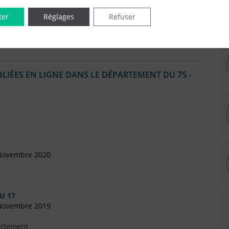
vril 2016
ter
Réglages
Refuser
)
IÉES EN LIGNE DANS LE DÉPARTEMENT DU 75 -
 Novembre 2020
U 17
 Novembre 2019
artement