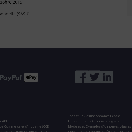
ctobre 2015
sonnelle (SASU)
Tarif et Prix d'une Annonce Légale
 / APE
Le Lexique des Annonces Légales
de Commerce et d'Industrie (CCI)
Modèles et Exemples d'Annonces Légales
ubliques d'Investissement (BPI)
Consulter les Annonces Légales Publiées