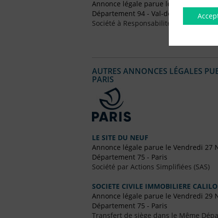
Annonce légale parue le Vendredi 15 A
Département 94 - Val-de-Marne
Accep
Société à Responsabilité Limitée (SARL
AUTRES ANNONCES LÉGALES PUBL
PARIS
LE SITE DU NEUF
Annonce légale parue le Vendredi 27
Département 75 - Paris
Société par Actions Simplifiées (SAS)
SOCIETE CIVILE IMMOBILIERE CALILO
Annonce légale parue le Vendredi 29
Département 75 - Paris
Transfert de siège dans le Même Dép