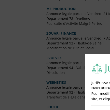
MF PRODUCTION
Annonce légale parue le Vendredi 21 
Département 78 - Yvelines
Poursuite d'Activité Malgré Pertes
ZOUARI FINANCE
Annonce légale parue le Vendredi 7 A
Département 92 - Hauts-de-Seine
Modification de l'Objet Social
EVOLVEX
Annonce légale parue le Vendredi 5 Av
Département 94 - Val-de-Marne
Dissolution
WEBNETIKS
JuriPresse 
Annonce légale parue le Vendredi 10 
Nous utilis
Département 92 - Hauts-de-Seine
Pour modifi
Transfert de siège dans un Autre Dépa
site, et cli
LOUTIC