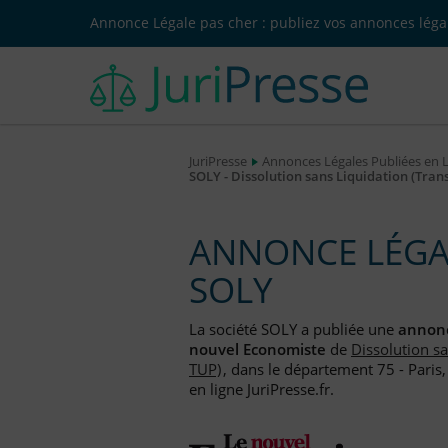
Annonce Légale pas cher : publiez vos annonces légal
JuriPresse
Annonces Légales Publiées en 
SOLY - Dissolution sans Liquidation (Tran
ANNONCE LÉGAL
SOLY
La société SOLY a publiée une
annonc
nouvel Economiste
de
Dissolution s
TUP)
, dans le département 75 - Paris
en ligne JuriPresse.fr.