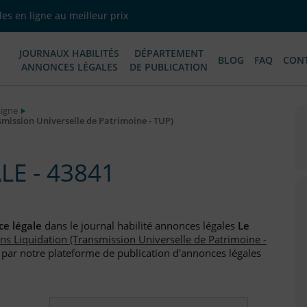
es en ligne au meilleur prix
JOURNAUX HABILITÉS
DÉPARTEMENT
BLOG
FAQ
CON
ANNONCES LÉGALES
DE PUBLICATION
Ligne
smission Universelle de Patrimoine - TUP)
E - 43841
e légale
dans le journal habilité annonces légales
Le
ans Liquidation (Transmission Universelle de Patrimoine -
, par notre plateforme de publication d'annonces légales