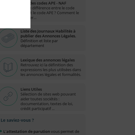
Liste des codes APE - NAF
Quelle différence entre le code
NAF et le code APE ? Comment le
trouver…
Liste des Journaux Habilités à
publier des Annonces Légales.
Définition et liste par
département
Lexique des annonces légales
Retrouvez ici la définition des
expressions les plus utilisées dans
les annonces légales et formalités.
Liens Utiles
Sélection de sites web pouvant
aider toutes sociétés :
documentation, textes de loi,
crédit participatif ...
Le saviez-vous ?
L'attestation de parution
vous permet de