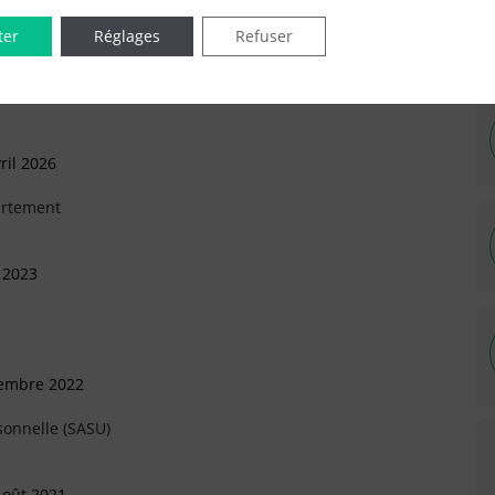
ter
Réglages
Refuser
ril 2026
artement
 2023
vembre 2022
sonnelle (SASU)
Août 2021