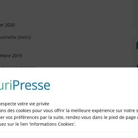
ier 2020
sonnelle (SASU)
embre 2019
rtement (Arrivée)
vembre 2019
respecte votre vie privée
sonnelle (SASU)
ons des cookies pour vous offrir la meilleure expérience sur notre s
er vos préférences par la suite, rendez-vous dans le pied de page 
quez sur le lien 'Informations Cookies'.
IÉES EN LIGNE DANS LE DÉPARTEMENT DU 75 -