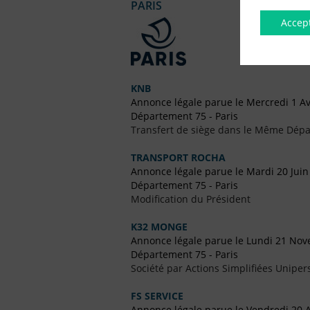
PARIS
Accep
KNB
Annonce légale parue le Mercredi 1 Av
Département 75 - Paris
Transfert de siège dans le Même Dép
TRANSPORT ROCHA
Annonce légale parue le Mardi 20 Juin
Département 75 - Paris
Modification du Président
K32 MONGE
Annonce légale parue le Lundi 21 No
Département 75 - Paris
Société par Actions Simplifiées Uniper
FS SERVICE
Annonce légale parue le Vendredi 20 