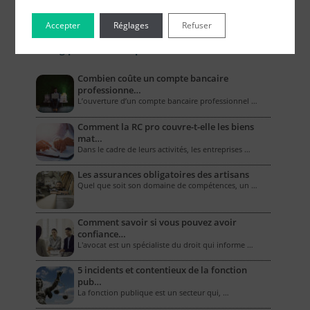
Accepter
Réglages
Refuser
Le Blog pour les Entreprises
Combien coûte un compte bancaire
professionne…
L’ouverture d’un compte bancaire professionnel …
Comment la RC pro couvre-t-elle les biens
mat…
Dans le cadre de leurs activités, les entreprises …
Les assurances obligatoires des artisans
Quel que soit son domaine de compétences, un …
Comment savoir si vous pouvez avoir
confiance…
L'avocat est un spécialiste du droit qui informe …
5 incidents et contentieux de la fonction
pub…
La fonction publique est un secteur qui, …