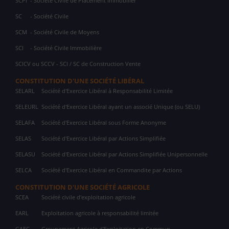
SCPI
- Société Civile de Placement Immobilier
SC
- Société Civile
SCM
- Société Civile de Moyens
SCI
- Société Civile Immobilière
SCICV ou SCCV - SCI / SC de Construction Vente
CONSTITUTION D'UNE SOCIÉTÉ LIBÉRAL
SELARL
Société d'Exercice Libéral à Responsabilité Limitée
SELEURL
Société d'Exercice Libéral ayant un associé Unique (ou SELU)
SELAFA
Société d'Exercice Libéral sous Forme Anonyme
SELAS
Société d'Exercice Libéral par Actions Simplifiée
SELASU
Société d'Exercice Libéral par Actions Simplifiée Unipersonnelle
SELCA
Société d'Exercice Libéral en Commandite par Actions
CONSTITUTION D'UNE SOCIÉTÉ AGRICOLE
SCEA
Société civile d'exploitation agricole
EARL
Exploitation agricole à responsabilité limitée
GAEC
Groupement Agricole d'Exploitation en Commun