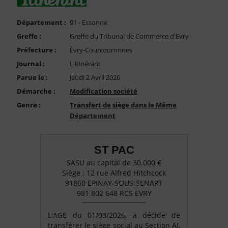
FAQ
Nous Contacter
Département :
91 - Essonne
Greffe :
Greffe du Tribunal de Commerce d'Evry
Compte PRO
Préfecture :
Évry-Courcouronnes
Journal :
L'itinérant
Parue le :
Jeudi 2 Avril 2026
Démarche :
Modification société
Genre :
Transfert de siège dans le Même
Département
ST PAC
SASU au capital de 30.000 €
Siège : 12 rue Alfred Hitchcock
91860 EPINAY-SOUS-SENART
981 802 648 RCS EVRY
L'AGE du 01/03/2026, a décidé de
transférer le siège social au Section AI,