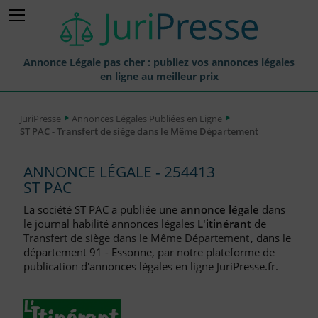
Annonce Légale pas cher : publiez vos annonces légales
en ligne au meilleur prix
Publier une Annonce légale
JuriPresse
Annonces Légales Publiées en Ligne
ST PAC - Transfert de siège dans le Même Département
Annonces Légales Publiées
Tarif et Prix d'une Annonce Légale
ANNONCE LÉGALE - 254413
ST PAC
Journaux Habilités (JAL) Annonces Légales
La société ST PAC a publiée une
annonce légale
dans
Départements pour la Publication d'Annonces Légales
le journal habilité annonces légales
L'itinérant
de
Transfert de siège dans le Même Département
, dans le
Liste des Greffes
département 91 - Essonne, par notre plateforme de
publication d'annonces légales en ligne JuriPresse.fr.
Liste des CCI
Le Blog pour les Entreprises