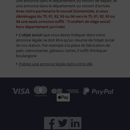
une annonce dans le département ou ressort de départ, et
une annonce dans le département ou ressort d’arrivée.
Avec notre partenaire le nouvel Economiste, si vous
déménagez du 75, 91, 92, 93 ou 94 vers le 75, 91, 92, 93 ou
94 une seule annonce suffit : Transfert de siège social
hors département (arrivée)
L’objet social
que vous devez indiquer dans votre
annonce légale ne doit être qu’un résumé de l’objet social
de vos statuts. Par exemple à la place de fabrication de
pain, viennoiseries, gâteaux, tartes, il suffit d’indiquer
boulangerie
Publiez une annonce légale dans votre ville