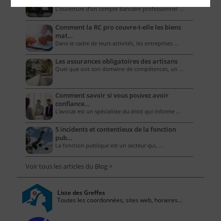
professionne…
L’ouverture d’un compte bancaire professionnel …
Comment la RC pro couvre-t-elle les biens
mat…
Dans le cadre de leurs activités, les entreprises …
Les assurances obligatoires des artisans
Quel que soit son domaine de compétences, un …
Comment savoir si vous pouvez avoir
confiance…
L'avocat est un spécialiste du droit qui informe …
5 incidents et contentieux de la fonction
pub…
La fonction publique est un secteur qui, …
Voir tous les articles du Blog >
Liste des Greffes
Toutes les coordonnées, sites web, horaires...