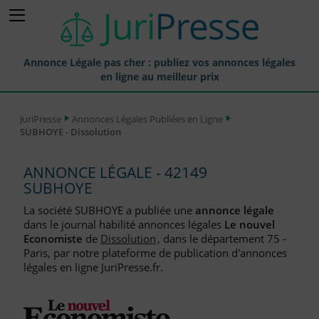
Annonce Légale pas cher : publiez vos annonces légales
en ligne au meilleur prix
Publier une Annonce légale
JuriPresse
Annonces Légales Publiées en Ligne
SUBHOYE - Dissolution
Annonces Légales Publiées
Tarif et Prix d'une Annonce Légale
ANNONCE LÉGALE - 42149
SUBHOYE
Journaux Habilités (JAL) Annonces Légales
La société SUBHOYE a publiée une
annonce légale
Départements pour la Publication d'Annonces Légales
dans le journal habilité annonces légales
Le nouvel
Economiste
de
Dissolution
, dans le département 75 -
Liste des Greffes
Paris, par notre plateforme de publication d'annonces
légales en ligne JuriPresse.fr.
Liste des CCI
Le Blog pour les Entreprises