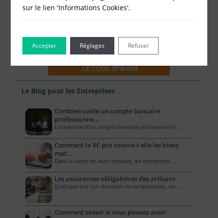
sur le lien 'Informations Cookies'.
Accepter
Réglages
Refuser
Le Blog pour les Entreprises
Combien coûte un compte bancaire
professionne…
L’ouverture d’un compte bancaire professionnel …
Comment la RC pro couvre-t-elle les biens
mat…
Dans le cadre de leurs activités, les entreprises …
Les assurances obligatoires des artisans
Quel que soit son domaine de compétences, un …
Comment savoir si vous pouvez avoir