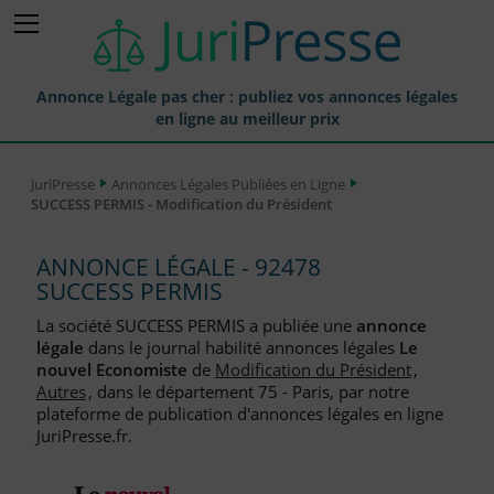
Annonce Légale pas cher : publiez vos annonces légales
en ligne au meilleur prix
Publier une Annonce légale
JuriPresse
Annonces Légales Publiées en Ligne
SUCCESS PERMIS - Modification du Président
Annonces Légales Publiées
Tarif et Prix d'une Annonce Légale
ANNONCE LÉGALE - 92478
SUCCESS PERMIS
Journaux Habilités (JAL) Annonces Légales
La société SUCCESS PERMIS a publiée une
annonce
Départements pour la Publication d'Annonces Légales
légale
dans le journal habilité annonces légales
Le
nouvel Economiste
de
Modification du Président
,
Liste des Greffes
Autres
, dans le département 75 - Paris, par notre
plateforme de publication d'annonces légales en ligne
Liste des CCI
JuriPresse.fr.
Le Blog pour les Entreprises