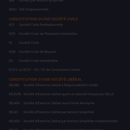
SAS
- Société par Actions Simplifiée
SASU
- SAS Unipersonnelle
CONSTITUTION D'UNE SOCIÉTÉ CIVILE
SCP
- Société Civile Professionnelle
SCPI
- Société Civile de Placement Immobilier
SC
- Société Civile
SCM
- Société Civile de Moyens
SCI
- Société Civile Immobilière
SCICV ou SCCV - SCI / SC de Construction Vente
CONSTITUTION D'UNE SOCIÉTÉ LIBÉRAL
SELARL
Société d'Exercice Libéral à Responsabilité Limitée
SELEURL
Société d'Exercice Libéral ayant un associé Unique (ou SELU)
SELAFA
Société d'Exercice Libéral sous Forme Anonyme
SELAS
Société d'Exercice Libéral par Actions Simplifiée
SELASU
Société d'Exercice Libéral par Actions Simplifiée Unipersonnelle
SELCA
Société d'Exercice Libéral en Commandite par Actions