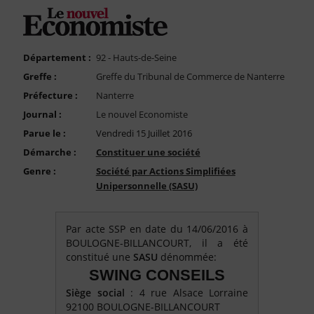
FAQ
Nous Contacter
Compte PRO
Département :
92 - Hauts-de-Seine
Greffe :
Greffe du Tribunal de Commerce de Nanterre
Préfecture :
Nanterre
Journal :
Le nouvel Economiste
Parue le :
Vendredi 15 Juillet 2016
Démarche :
Constituer une société
Genre :
Société par Actions Simplifiées
Unipersonnelle (SASU)
Par acte SSP en date du 14/06/2016 à
BOULOGNE-BILLANCOURT, il a été
constitué une
SASU
dénommée:
SWING CONSEILS
Siège social
: 4 rue Alsace Lorraine
92100 BOULOGNE-BILLANCOURT