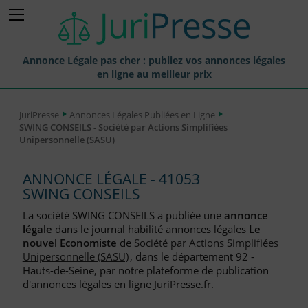
Annonce Légale pas cher : publiez vos annonces légales
en ligne au meilleur prix
Publier une Annonce légale
JuriPresse
Annonces Légales Publiées en Ligne
SWING CONSEILS - Société par Actions Simplifiées
Annonces Légales Publiées
Unipersonnelle (SASU)
Tarif et Prix d'une Annonce Légale
ANNONCE LÉGALE - 41053
Journaux Habilités (JAL) Annonces Légales
SWING CONSEILS
Départements pour la Publication d'Annonces Légales
La société SWING CONSEILS a publiée une
annonce
légale
dans le journal habilité annonces légales
Le
Liste des Greffes
nouvel Economiste
de
Société par Actions Simplifiées
Unipersonnelle (SASU)
, dans le département 92 -
Liste des CCI
Hauts-de-Seine, par notre plateforme de publication
d'annonces légales en ligne JuriPresse.fr.
Le Blog pour les Entreprises