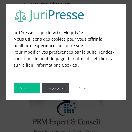
1 - Remplissez le formulaire
2 - Obtenez immédiatement le prix
3 - Réglez et recevez par mail votre attestation
JuriPresse respecte votre vie privée
Choisissez votre formulaire :
Nous utilisons des cookies pour vous offrir la
Constitution de société
meilleure expérience sur notre site.
Modification de société
Pour modifier vos préférences par la suite, rendez-
Fonds de Commerce
vous dans le pied de page de notre site, et cliquez
Cessation d'activité
sur le lien 'Informations Cookies'.
Accepter
Réglages
Refuser