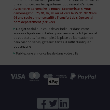
une annonce dans le département ou ressort d’arrivée.
Avec notre partenaire le nouvel Economiste, si vous
déménagez du 75, 91, 92, 93 ou 94 vers le 75, 91, 92, 93 ou
94 une seule annonce suffit : Transfert de siège social
hors département (arrivée)
L’objet social
que vous devez indiquer dans votre
annonce légale ne doit être qu’un résumé de l’objet social
de vos statuts. Par exemple à la place de fabrication de
pain, viennoiseries, gâteaux, tartes, il suffit d’indiquer
boulangerie
Publiez une annonce légale dans votre ville