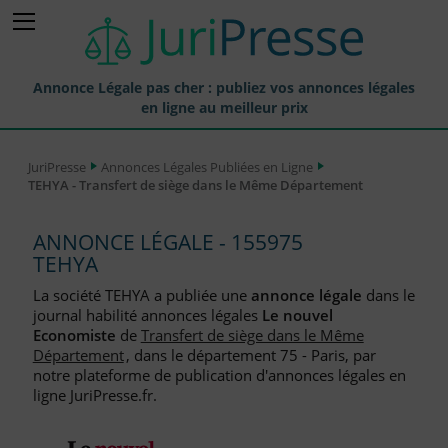
Annonce Légale pas cher : publiez vos annonces légales
en ligne au meilleur prix
Publier une Annonce légale
JuriPresse
Annonces Légales Publiées en Ligne
TEHYA - Transfert de siège dans le Même Département
Annonces Légales Publiées
Tarif et Prix d'une Annonce Légale
ANNONCE LÉGALE - 155975
TEHYA
Journaux Habilités (JAL) Annonces Légales
La société TEHYA a publiée une
annonce légale
dans le
Départements pour la Publication d'Annonces Légales
journal habilité annonces légales
Le nouvel
Economiste
de
Transfert de siège dans le Même
Liste des Greffes
Département
, dans le département 75 - Paris, par
notre plateforme de publication d'annonces légales en
Liste des CCI
ligne JuriPresse.fr.
Le Blog pour les Entreprises