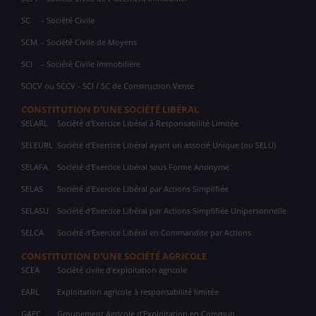
SC
- Société Civile
SCM
- Société Civile de Moyens
SCI
- Société Civile Immobilière
SCICV ou SCCV - SCI / SC de Construction Vente
CONSTITUTION D'UNE SOCIÉTÉ LIBÉRAL
SELARL
Société d'Exercice Libéral à Responsabilité Limitée
SELEURL
Société d'Exercice Libéral ayant un associé Unique (ou SELU)
SELAFA
Société d'Exercice Libéral sous Forme Anonyme
SELAS
Société d'Exercice Libéral par Actions Simplifiée
SELASU
Société d'Exercice Libéral par Actions Simplifiée Unipersonnelle
SELCA
Société d'Exercice Libéral en Commandite par Actions
CONSTITUTION D'UNE SOCIÉTÉ AGRICOLE
SCEA
Société civile d'exploitation agricole
EARL
Exploitation agricole à responsabilité limitée
GAEC
Groupement Agricole d'Exploitation en Commun