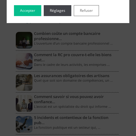
Accepter
Réglages
Refuser
Le Blog pour les Entreprises
Combien coûte un compte bancaire
professionne…
L’ouverture d’un compte bancaire professionnel …
Comment la RC pro couvre-t-elle les biens
mat…
Dans le cadre de leurs activités, les entreprises …
Les assurances obligatoires des artisans
Quel que soit son domaine de compétences, un …
Comment savoir si vous pouvez avoir
confiance…
L'avocat est un spécialiste du droit qui informe …
5 incidents et contentieux de la fonction
pub…
La fonction publique est un secteur qui, …