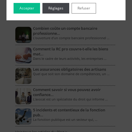
Accepter
Réglages
Refuser
Le Blog pour les Entreprises
Combien coûte un compte bancaire
professionne…
L’ouverture d’un compte bancaire professionnel …
Comment la RC pro couvre-t-elle les biens
mat…
Dans le cadre de leurs activités, les entreprises …
Les assurances obligatoires des artisans
Quel que soit son domaine de compétences, un …
Comment savoir si vous pouvez avoir
confiance…
L'avocat est un spécialiste du droit qui informe …
5 incidents et contentieux de la fonction
pub…
La fonction publique est un secteur qui, …