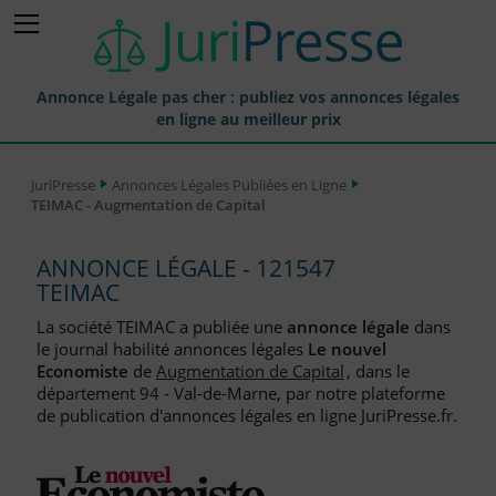
Annonce Légale pas cher : publiez vos annonces légales
en ligne au meilleur prix
Publier une Annonce légale
JuriPresse
Annonces Légales Publiées en Ligne
TEIMAC - Augmentation de Capital
Annonces Légales Publiées
Tarif et Prix d'une Annonce Légale
ANNONCE LÉGALE - 121547
TEIMAC
Journaux Habilités (JAL) Annonces Légales
La société TEIMAC a publiée une
annonce légale
dans
Départements pour la Publication d'Annonces Légales
le journal habilité annonces légales
Le nouvel
Economiste
de
Augmentation de Capital
, dans le
Liste des Greffes
département 94 - Val-de-Marne, par notre plateforme
de publication d'annonces légales en ligne JuriPresse.fr.
Liste des CCI
Le Blog pour les Entreprises