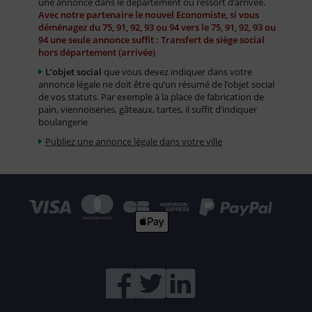
une annonce dans le département ou ressort d’arrivée.
Avec notre partenaire le nouvel Economiste, si vous
déménagez du 75, 91, 92, 93 ou 94 vers le 75, 91, 92, 93 ou
94 une seule annonce suffit : Transfert de siège social
hors département (arrivée)
L’objet social
que vous devez indiquer dans votre
annonce légale ne doit être qu’un résumé de l’objet social
de vos statuts. Par exemple à la place de fabrication de
pain, viennoiseries, gâteaux, tartes, il suffit d’indiquer
boulangerie
Publiez une annonce légale dans votre ville