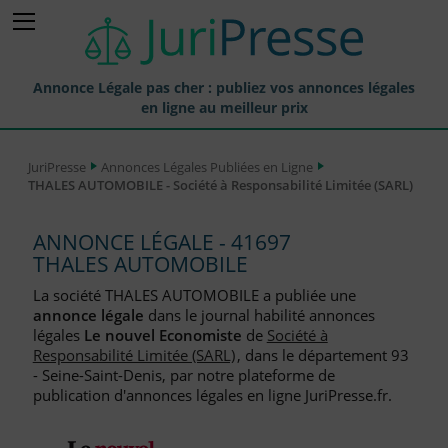
Annonce Légale pas cher : publiez vos annonces légales
en ligne au meilleur prix
Publier une Annonce légale
JuriPresse
Annonces Légales Publiées en Ligne
THALES AUTOMOBILE - Société à Responsabilité Limitée (SARL)
Annonces Légales Publiées
Tarif et Prix d'une Annonce Légale
ANNONCE LÉGALE - 41697
THALES AUTOMOBILE
Journaux Habilités (JAL) Annonces Légales
La société THALES AUTOMOBILE a publiée une
Départements pour la Publication d'Annonces Légales
annonce légale
dans le journal habilité annonces
légales
Le nouvel Economiste
de
Société à
Liste des Greffes
Responsabilité Limitée (SARL)
, dans le département 93
- Seine-Saint-Denis, par notre plateforme de
Liste des CCI
publication d'annonces légales en ligne JuriPresse.fr.
Le Blog pour les Entreprises