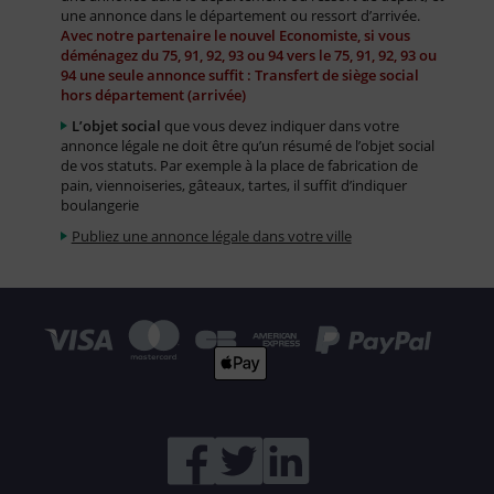
une annonce dans le département ou ressort d’arrivée.
Avec notre partenaire le nouvel Economiste, si vous
déménagez du 75, 91, 92, 93 ou 94 vers le 75, 91, 92, 93 ou
94 une seule annonce suffit : Transfert de siège social
hors département (arrivée)
L’objet social
que vous devez indiquer dans votre
annonce légale ne doit être qu’un résumé de l’objet social
de vos statuts. Par exemple à la place de fabrication de
pain, viennoiseries, gâteaux, tartes, il suffit d’indiquer
boulangerie
Publiez une annonce légale dans votre ville