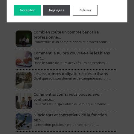
Accepter
Réglages
Refuser
Le Blog pour les Entreprises
Combien coûte un compte bancaire
professionne…
L’ouverture d’un compte bancaire professionnel …
Comment la RC pro couvre-t-elle les biens
mat…
Dans le cadre de leurs activités, les entreprises …
Les assurances obligatoires des artisans
Quel que soit son domaine de compétences, un …
Comment savoir si vous pouvez avoir
confiance…
L'avocat est un spécialiste du droit qui informe …
5 incidents et contentieux de la fonction
pub…
La fonction publique est un secteur qui, …