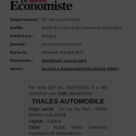
FAQ
Nous Contacter
Département :
93 - Seine-Saint-Denis
Compte PRO
Greffe :
Greffe du Tribunal de Commerce de Bobigny
Préfecture :
Bobigny
Journal :
Le nouvel Economiste
Parue le :
Vendredi 15 Juillet 2016
Démarche :
Constituer une société
Genre :
Société à Responsabilité Limitée (SARL)
Par acte SSP du 05/07/2016, il a été
constitué une
SARL
dénommée :
THALES AUTOMOBILE
Siège social
: 20 rue du Port - 93800
EPINAY-SUR-SEINE
Capital
: 4.000 €
Objet
: Achat, vente d'articles
nautiques et automobiles.